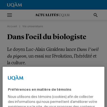
Accueil
|
Vie universitaire
Dans l’oeil du biologiste
Le doyen Luc-Alain Giraldeau lance
Dans l’oeil
, un essai sur l’évolution, l’hérédité et
du pigeon
la culture.
VIE UNIVERSITAIRE
SCIENCES
PROFESSEURS
Préférences en matière de témoins
Nous utilisons des témoins (cookies) afin de collecter
des informations qui nous permettent d’améliorer votre
expérience sur le site, de vous proposer des contenus