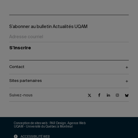
S’abonner au bulletin Actualités UQAM
S'inscrire
Contact
Sites partenaires
Suivez-nous
Conception de sites web :
PAR Design, Agence Web
UQAM - Université du Québec à Montréal
ACCESSIBILITÉ WEB