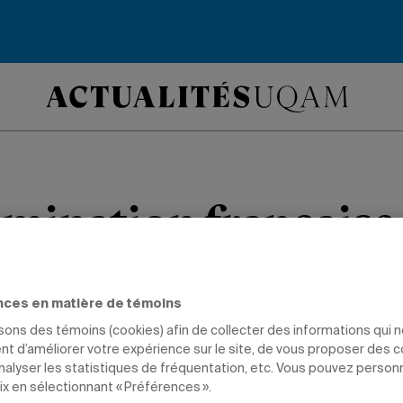
mination française
re Corinne Gendron est nommée prés
nces en matière de témoins
fique de l’Ifsttar.
isons des témoins (cookies) afin de collecter des informations qui 
t d’améliorer votre expérience sur le site, de vous proposer des 
analyser les statistiques de fréquentation, etc. Vous pouvez person
TIONS
GESTION
PROFESSEURS
ix en sélectionnant « Préférences ».