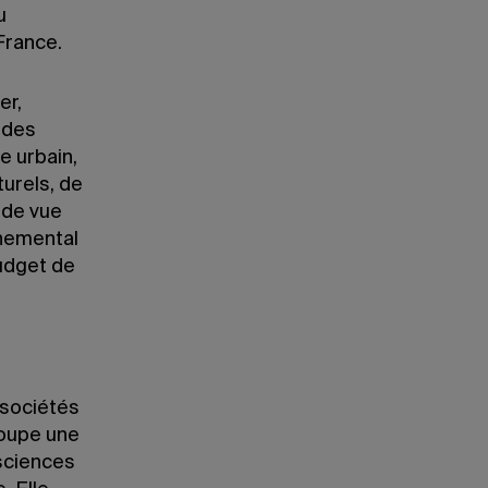
u
France.
er,
 des
e urbain,
turels, de
 de vue
nnemental
budget de
 sociétés
roupe une
 sciences