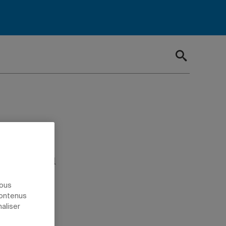
idente du
nous
contenus
naliser