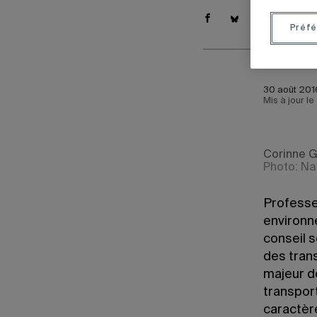
Préfé
30 août 2016
Mis à jour le
Corinne G
Photo: Na
Professe
environn
conseil s
des tran
majeur de
transport
caractère