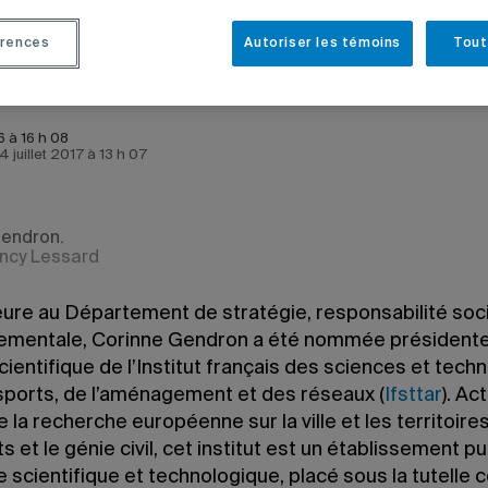
rences
Autoriser les témoins
Tout
 à 16 h 08
 4 juillet 2017 à 13 h 07
endron.
ncy Lessard
ure au Département de stratégie, responsabilité soci
ementale, Corinne Gendron a été nommée président
cientifique de l’Institut français des sciences et tech
sports, de l’aménagement et des réseaux (
Ifsttar
). Ac
 la recherche européenne sur la ville et les territoires
s et le génie civil, cet institut est un établissement pu
 scientifique et technologique, placé sous la tutelle 