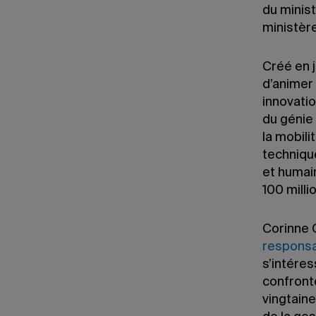
du minist
ministèr
Créé en j
d’animer
innovati
du génie 
la mobil
techniqu
et humai
100 milli
Corinne G
responsa
s’intére
confront
vingtain