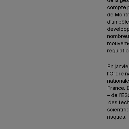
de la ges
compte pl
de Montré
d’un pôle
développ
nombreux
mouvemen
régulatio
En janvie
l’Ordre n
national
France. E
– de l’E
des tech
scientifi
risques.