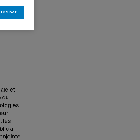
 refuser
ale et
e du
nologies
teur
, les
blic à
conjointe