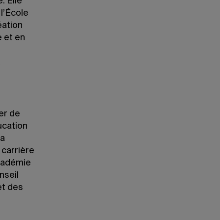
. Elle
l’École
éation
e et en
er de
ucation
la
 carrière
Académie
nseil
et des