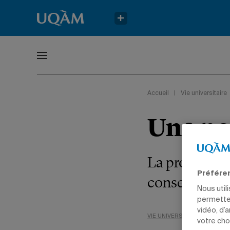
Accueil
|
Vie universitaire
Une no
La professeu
Préfére
conseil scienti
Nous util
permetten
vidéo, d’
VIE UNIVERSITAIRE
NOMINA
votre cho