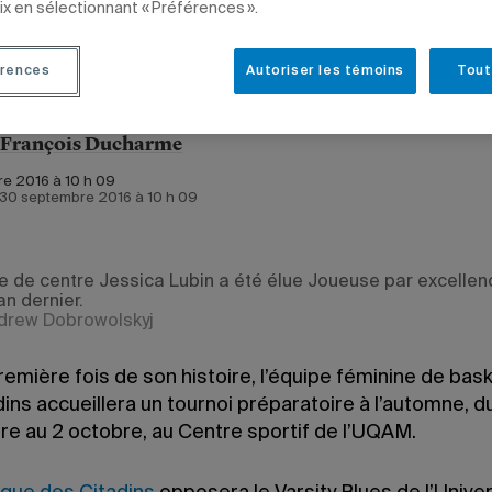
ix en sélectionnant « Préférences ».
rences
Autoriser les témoins
Tout
-François Ducharme
e 2016 à 10 h 09
e 30 septembre 2016 à 10 h 09
e de centre Jessica Lubin a été élue Joueuse par excellen
n dernier.
drew Dobrowolskyj
remière fois de son histoire, l’équipe féminine de bask
ins accueillera un tournoi préparatoire à l’automne, d
e au 2 octobre, au Centre sportif de l’UQAM.