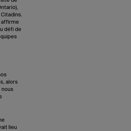
rsité de
ntario),
 Citadins.
 affirme
u défi de
équipes
nos
, alors
, nous
s
ne
it lieu