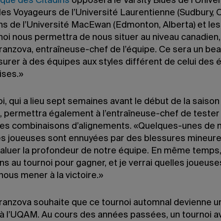
ique des Citadins
opposera le Varsity Blues de l’Unive
les Voyageurs de l’Université Laurentienne (Sudbury, O
ins de l’Université MacEwan (Edmonton, Alberta) et les
noi nous permettra de nous situer au niveau canadien,
ranzova, entraîneuse-chef de l’équipe. Ce sera un bea
urer à des équipes aux styles différent de celui des 
ses.»
i, qui a lieu sept semaines avant le début de la saison
e, permettra également à l’entraîneuse-chef de tester
tes combinaisons d’alignements. «Quelques-unes de 
es joueuses sont ennuyées par des blessures mineures
évaluer la profondeur de notre équipe. En même temps
ns au tournoi pour gagner, et je verrai quelles joueuse
ous mener à la victoire.»
ranzova souhaite que ce tournoi automnal devienne u
 à l’UQAM. Au cours des années passées, un tournoi ava