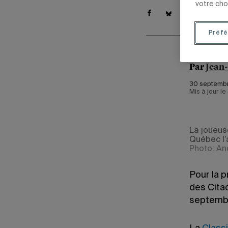
votre cho
Préfé
Par
Jean
30 septembr
Mis à jour l
La joueus
Québec l’a
Photo: An
Pour la p
des Citad
septembr