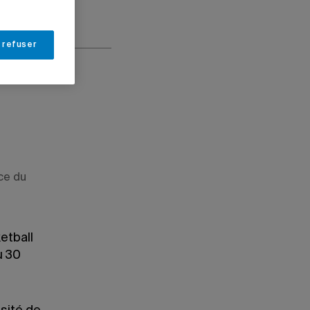
 refuser
ce du
etball
u 30