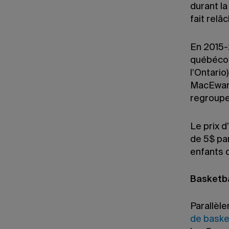
durant l
fait relâ
En 2015-2
québécois
l’Ontario
MacEwan 
regroupe
Le prix d
de 5$ par
enfants d
Basketba
Parallèle
de baske