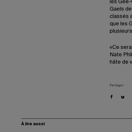
les Gee-
Gaels de 
classés 
que les G
plusieur
«Ce sera
Nate Phil
hâte de v
Partager
À lire aussi