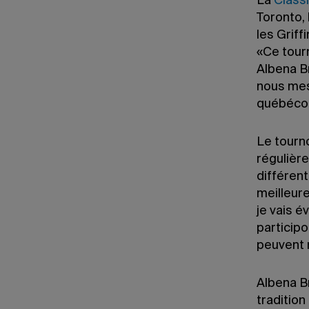
La
Class
Toronto, 
les Griff
«Ce tour
Albena B
nous mes
québécoi
Le tourno
régulièr
différen
meilleur
je vais 
participo
peuvent n
Albena B
tradition