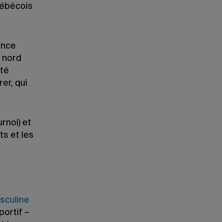
uébécois
ence
u nord
ité
er, qui
rnoi) et
ts et les
sculine
ortif –