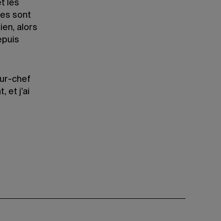
t les
es sont
ien, alors
epuis
eur-chef
 et j’ai