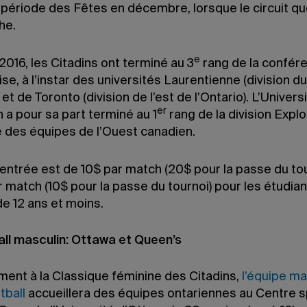
a période des Fêtes en décembre, lorsque le circuit q
che.
e
016, les Citadins ont terminé au 3
rang de la confér
e, à l’instar des universités Laurentienne (division d
) et de Toronto (division de l’est de l’Ontario). L’Univers
er
a pour sa part terminé au 1
rang de la division Explor
 des équipes de l’Ouest canadien.
’entrée est de 10$ par match (20$ pour la passe du tou
 match (10$ pour la passe du tournoi) pour les étudian
e 12 ans et moins.
ll masculin: Ottawa et Queen’s
ment à la Classique féminine des Citadins,
l’équipe ma
tball
accueillera des équipes ontariennes au Centre sp