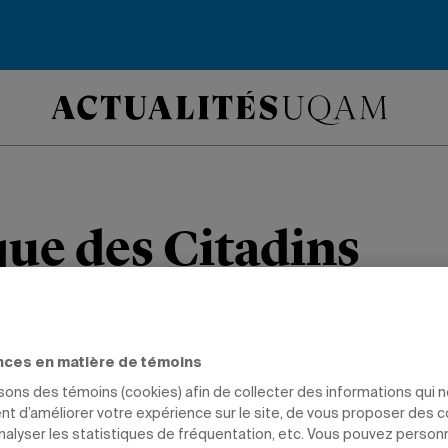
que des Citadins
nine de basketball des Citadins accuei
upant des équipes de l’Alberta et de l’
nces en matière de témoins
isons des témoins (cookies) afin de collecter des informations qui 
t d’améliorer votre expérience sur le site, de vous proposer des 
analyser les statistiques de fréquentation, etc. Vous pouvez person