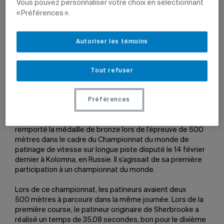
Vous pouvez personnaliser votre choix en sélectionnant
« Préférences ».
19 février 2016 à 15 h 02
Mis à jour le 7 juin 2022 à 10 h 24
Autoriser les témoins
Tout refuser
Alex Boisvert-Lacroix
Photo: Dave Holland
Préférences
Le patineur Alex Boisvert-Lacroix, étudiant au
baccalauréat d’intervention en activité physique, a
remporté la médaille de bronze lors de l’épreuve de 500
mètres dans le cadre du Championnat du monde de
patinage de vitesse sur longue piste disputé le 14 février
dernier à Kolomna, en Russie. Il s’agissait de sa première
participation à un championnat du monde.
Lors de ce championnat, les patineurs avaient deux
500 mètres à parcourir dans la même journée. Lors de la
première course, le patineur originaire de Sherbrooke a
réalisé un temps de 35,08 secondes, bon pour le dixième