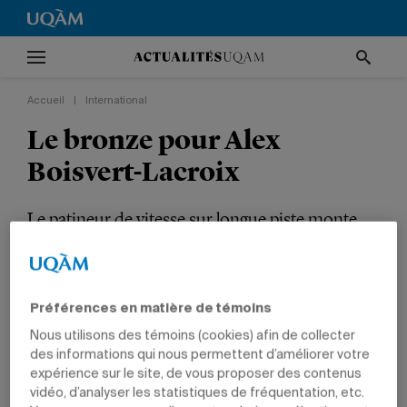
Accueil
|
International
Le bronze pour Alex
Boisvert-Lacroix
Le patineur de vitesse sur longue piste monte
sur le podium au Championnat du monde.
INTERNATIONAL
TÊTES D'AFFICHE
SPORTS
Préférences en matière de témoins
PRIX ET DISTINCTIONS
SCIENCES
ÉTUDIANTS
Nous utilisons des témoins (cookies) afin de collecter
des informations qui nous permettent d’améliorer votre
expérience sur le site, de vous proposer des contenus
vidéo, d’analyser les statistiques de fréquentation, etc.