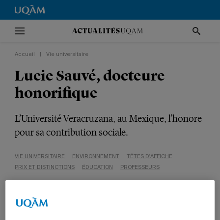
Accueil
|
Vie universitaire
Lucie Sauvé, docteure
honorifique
L’Université Veracruzana, au Mexique, l’honore
pour sa contribution sociale.
VIE UNIVERSITAIRE
ENVIRONNEMENT
TÊTES D'AFFICHE
PRIX ET DISTINCTIONS
ÉDUCATION
PROFESSEURS