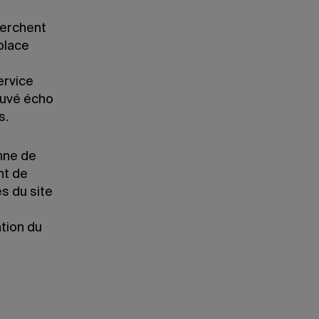
herchent
 place
ervice
ouvé écho
s.
enne de
nt de
és du site
ation du