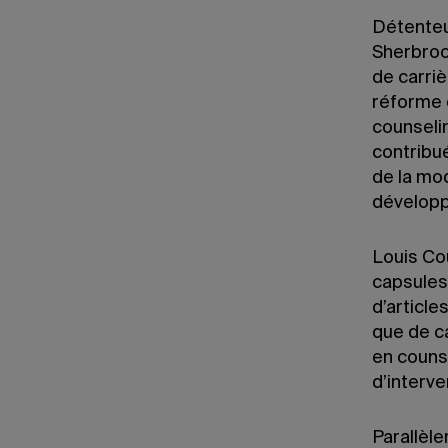
Détenteur
Sherbroo
de carriè
réforme 
counselin
contribué
de la mo
développ
Louis Co
capsules
d’article
que de c
en counse
d’interve
Parallèl