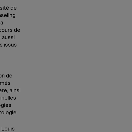
sité de
nseling
la
cours de
 aussi
s issus
on de
sumés
re, ainsi
nnelles
égies
rologie.
 Louis