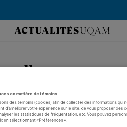
excellence en
gnement
nces en matière de témoins
isons des témoins (cookies) afin de collecter des informations qui 
s sciences de l’éducation récompense 
t d’améliorer votre expérience sur le site, de vous proposer des 
yer.
analyser les statistiques de fréquentation, etc. Vous pouvez person
ix en sélectionnant « Préférences ».