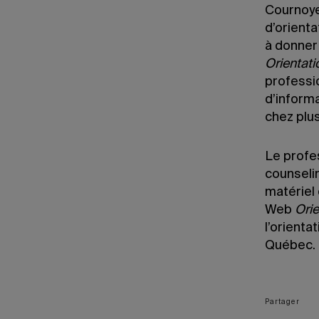
Cournoyer
d’orienta
à donner 
Orientati
professio
d’inform
chez plus
Le profes
counseli
matériel 
Web
Orie
l’orienta
Québec.
Partager