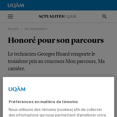
Accueil
|
Vie universitaire
Honoré pour son parcours
Le technicien Georges Huard remporte le
troisième prix au concours Mon parcours, Ma
carrière.
VIE UNIVERSITAIRE
TÊTES D'AFFICHE
PRIX ET DISTINCTIONS
SCIENCES
EMPLOYÉS
Préférences en matière de témoins
Nous utilisons des témoins (cookies) afin de collecter
des informations qui nous permettent d’améliorer votre