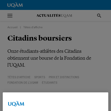
Accueil
|
Têtes d'affiche
Citadins boursiers
Onze étudiants-athlètes des Citadins
obtiennent une bourse de la Fondation de
l’UQAM.
TÊTES D'AFFICHE
SPORTS
PRIX ET DISTINCTIONS
FONDATION DE L'UQAM
ÉTUDIANTS