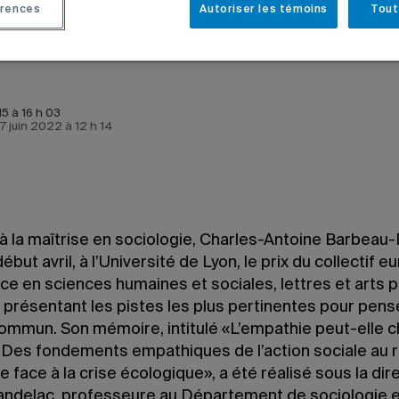
rences
Autoriser les témoins
Tout
5 à 16 h 03
 7 juin 2022 à 12 h 14
 à la maîtrise en sociologie, Charles-Antoine Barbeau
ébut avril, à l’Université de Lyon, le prix du collectif 
e en sciences humaines et sociales, lettres et arts p
présentant les pistes les plus pertinentes pour pens
mmun. Son mémoire, intitulé «L’empathie peut-elle c
Des fondements empathiques de l’action sociale au r
e face à la crise écologique», a été réalisé sous la dir
andelac, professeure au Département de sociologie e