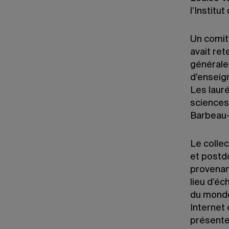
l’Institu
Un comit
avait ret
générale
d’enseig
Les laur
sciences
Barbeau-
Le colle
et postdo
provenant
lieu d’éc
du monde
Internet
présenter