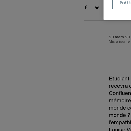
Préfé
20 mars 201
Mis à jour le
Étudiant
recevra d
Confluenc
mémoire 
monde co
monde ? 
l’empathi
Louise V