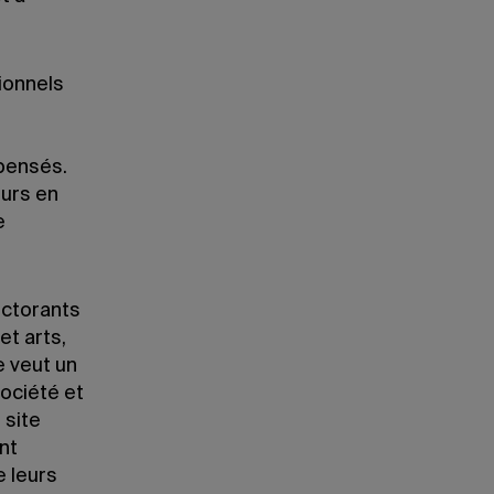
ionnels
pensés.
eurs en
e
octorants
et arts,
e veut un
société et
 site
nt
e leurs