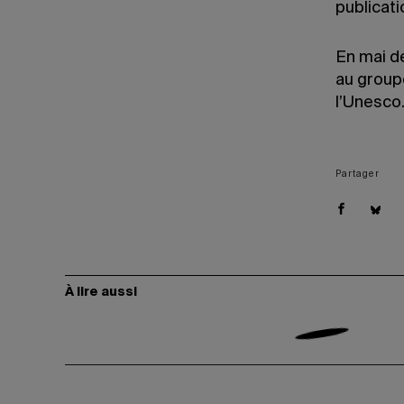
publicat
En mai d
au group
l’Unesco
Partager
À lire aussi