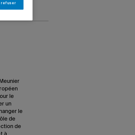
 refuser
-Meunier
européen
our le
er un
hanger le
ôle de
ection de
t à