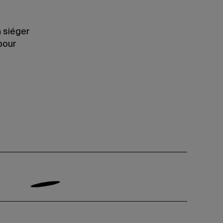
à siéger
pour