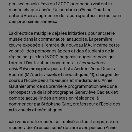
peu accessible. Environ 12 000 personnes visitent le
musée chaque année. Un nombre qu’Annie Gauthier
entend «faire augmenter de façon spectaculaire au cours
des prochaines années».
La directrice multiplie déjà les initiatives pour ancrer le
musée dans la communauté lanaudoise. La première
œuvre exposée à l’entrée du nouveau MAJ incarne cette
volonté : des personnes âgées et des étudiants de la
région ont plié les 15 000 origamis rouges et noirs qui
forment l’installation monumentale
Les structures
cristalloïdes
imaginée par l’artiste Andrée-Anne Dupuis
Bourret (M.A. arts visuels et médiatiques, 11), chargée de
cours à l’École des arts visuels et médiatiques. Annie
Gauthier amorce sa première programmation avec une
rétrospective de la photographe Geneviève Cadieux et
compte accueillir des artistes en résidence, à
commencer par Stéphane Gilot, professeur à l’École des
arts visuels et médiatiques.
«Je veux que le musée soit utilisé en tout temps, car un
musée vide n’a aucun sens! déclare avec passion Annie