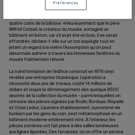
Préférences
les salles, se rappelle la directrice de 41 ans. C’était une
vraie passoire!» Les nuits de forte pluie, ses employés et
elle se relayaient pour vider des bacs disséminés aux
quatre coins de la bâtisse. «Heureusement que le père
Wilfrid Corbeil, le créateur du musée, a imaginé un
bâtiment en béton, car s’il avait été en bois, il se serait
effondré», déclare-t-elle sur un ton espiègle tout en
jetant un regard à la rivière l’Assomption qu’on peut
désormais admirer à travers les immenses fenêtres du
musée fraîchement rénové.
La transformation de l’édifice construit en 1976 s’est
révélée une entreprise titanesque. L’opération a
nécessité deux ans de travaux, coûté 14 millions de
dollars et requis le déménagement des quelque 8500
œuvres de la collection du musée – parmi lesquelles on
retrouve des pièces signées par Rodin, Borduas, Riopelle
et Ozias Leduc. L’austère établissement, surnommé «le
bunker» par les gens du coin, s’est métamorphosé en un
bâtiment moderne entièrement vitré. À l’intérieur, les
pièces sombres ont fait place à des salles lumineuses
aux lignes épurées. Des terrasses, où on offre un service