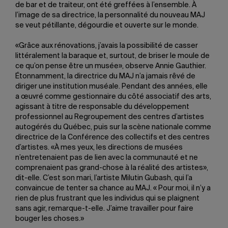
de bar et de traiteur, ont été greffées à l’ensemble. À
l’image de sa directrice, la personnalité du nouveau MAJ
se veut pétillante, dégourdie et ouverte sur le monde.
«Grâce aux rénovations, j’avais la possibilité de casser
littéralement la baraque et, surtout, de briser le moule de
ce qu’on pense être un musée», observe Annie Gauthier.
Étonnamment, la directrice du MAJ n’a jamais rêvé de
diriger une institution muséale. Pendant des années, elle
a œuvré comme gestionnaire du côté associatif des arts,
agissant à titre de responsable du développement
professionnel au Regroupement des centres d’artistes
autogérés du Québec, puis sur la scène nationale comme
directrice de la Conférence des collectifs et des centres
d’artistes. «À mes yeux, les directions de musées
n’entretenaient pas de lien avec la communauté et ne
comprenaient pas grand-chose à la réalité des artistes»,
dit-elle. C’est son mari, l’artiste Milutin Gubash, qui l’a
convaincue de tenter sa chance au MAJ. « Pour moi, il n’y a
rien de plus frustrant que les individus qui se plaignent
sans agir, remarque-t-elle. J’aime travailler pour faire
bouger les choses.»