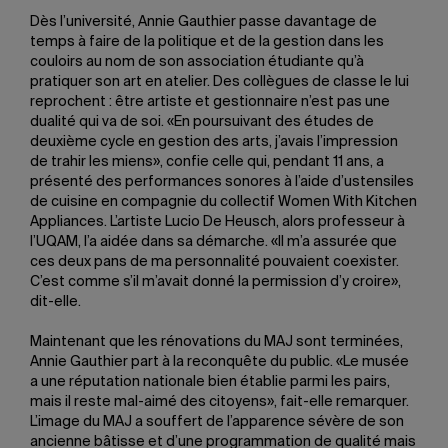
Dès l’université, Annie Gauthier passe davantage de
temps à faire de la politique et de la gestion dans les
couloirs au nom de son association étudiante qu’à
pratiquer son art en atelier. Des collègues de classe le lui
reprochent : être artiste et gestionnaire n’est pas une
dualité qui va de soi. «En poursuivant des études de
deuxième cycle en gestion des arts, j’avais l’impression
de trahir les miens», confie celle qui, pendant 11 ans, a
présenté des performances sonores à l’aide d’ustensiles
de cuisine en compagnie du collectif Women With Kitchen
Appliances. L’artiste Lucio De Heusch, alors professeur à
l’UQAM, l’a aidée dans sa démarche. «Il m’a assurée que
ces deux pans de ma personnalité pouvaient coexister.
C’est comme s’il m’avait donné la permission d’y croire»,
dit-elle.
Maintenant que les rénovations du MAJ sont terminées,
Annie Gauthier part à la reconquête du public. «Le musée
a une réputation nationale bien établie parmi les pairs,
mais il reste mal-aimé des citoyens», fait-elle remarquer.
L’image du MAJ a souffert de l’apparence sévère de son
ancienne bâtisse et d’une programmation de qualité mais