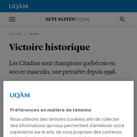
Accueil
|
Sports
Victoire historique
Les Citadins sont champions québécois en
soccer masculin, une première depuis 1998.
SPORTS
ÉTUDIANTS
Préférences en matière de témoins
Nous utilisons des témoins (cookies) afin de collecter
des informations qui nous permettent d’améliorer votre
expérience sur le site, de vous proposer des contenus
3 novembre 2014 à 11 h 11