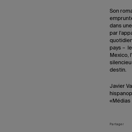
Son roma
emprunte
dans une
par l’app
quotidie
pays – l
Mexico, 
silencieu
destin.
Javier V
hispanop
«Médias l
Partager