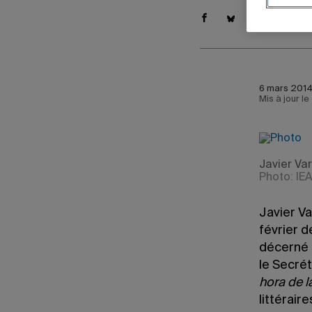
6 mars 2014 
Mis à jour le
Javier Va
Photo: IE
Javier Va
février d
décerné p
le Secrét
hora de 
littérair