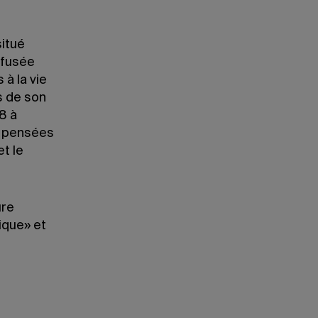
situé
ffusée
 à la vie
s de son
8 à
s pensées
et le
ure
ique» et