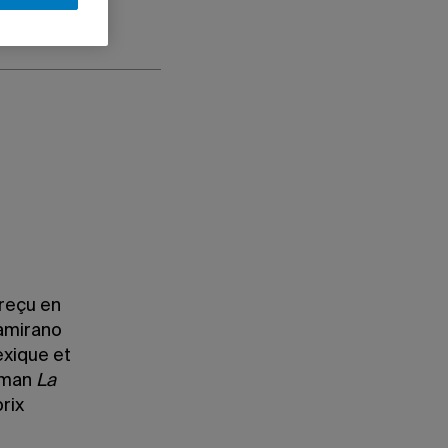
 reçu en
tamirano
exique et
roman
La
prix