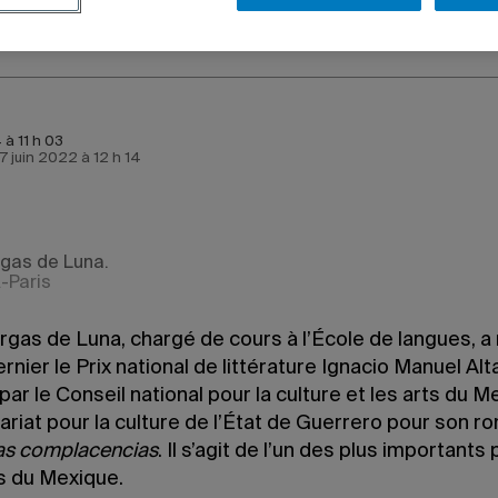
à 11 h 03
 7 juin 2022 à 12 h 14
rgas de Luna.
A-Paris
rgas de Luna, chargé de cours à l’École de langues, a
ernier le Prix national de littérature Ignacio Manuel Al
ar le Conseil national pour la culture et les arts du M
ariat pour la culture de l’État de Guerrero pour son 
las complacencias
. Il s’agit de l’un des plus importants 
es du Mexique.