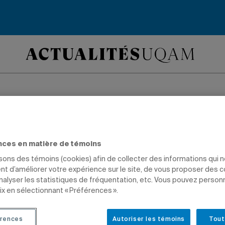
tional de littératur
nces en matière de témoins
cours Javier Vargas de Luna remporte
isons des témoins (cookies) afin de collecter des informations qui 
t d’améliorer votre expérience sur le site, de vous proposer des 
rix mexicain pour son dernier roman.
analyser les statistiques de fréquentation, etc. Vous pouvez person
ix en sélectionnant « Préférences ».
TÊTES D'AFFICHE
PRIX ET DISTINCTIONS
COMMUNICATION
CHARGÉS DE C
rences
Autoriser les témoins
Tout