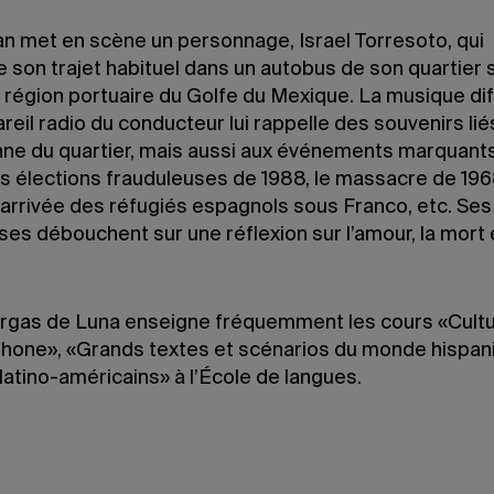
n met en scène un personnage, Israel Torresoto, qui
 son trajet habituel dans un autobus de son quartier 
 région portuaire du Golfe du Mexique. La musique di
areil radio du conducteur lui rappelle des souvenirs liés
nne du quartier, mais aussi aux événements marquant
es élections frauduleuses de 1988, le massacre de 196
l’arrivée des réfugiés espagnols sous Franco, etc. Se
ses débouchent sur une réflexion sur l’amour, la mort 
argas de Luna enseigne fréquemment les cours «Cult
hone», «Grands textes et scénarios du monde hispan
atino-américains» à l’École de langues.