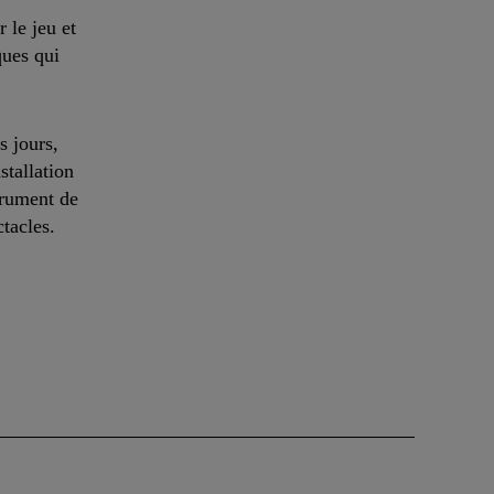
 le jeu et
ques qui
s jours,
tallation
trument de
tacles.