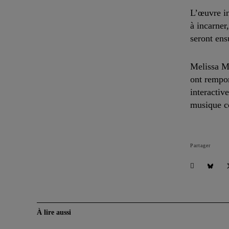
L’œuvre in
à incarner
seront ens
Melissa Mo
ont rempor
interactive
musique co
Partager
À lire aussi