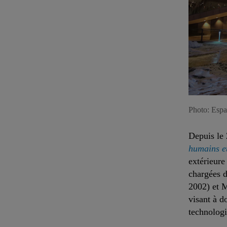
Photo: Espa
Depuis le
humains et
extérieure
chargées d
2002) et M
visant à d
technologi