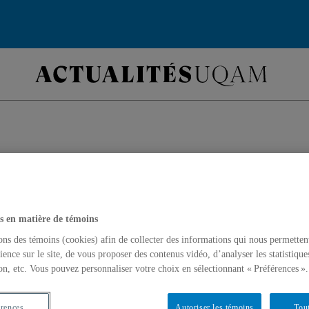
aphie astrale au
arium
s en matière de témoins
ons des témoins (cookies) afin de collecter des informations qui nous permetten
umérique de Melissa Mongiat et Mou
ience sur le site, de vous proposer des contenus vidéo, d’analyser les statistique
on, etc. Vous pouvez personnaliser votre choix en sélectionnant « Préférences ».
tous les soirs au nouveau Planétarium.
érences
Autoriser les témoins
Tout