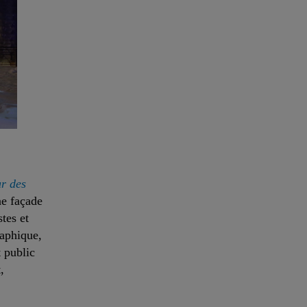
r des
ne façade
tes et
raphique,
t public
,