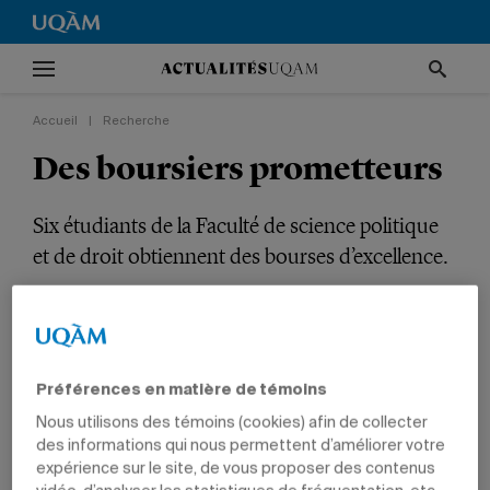
Accueil
|
Recherche
Des boursiers prometteurs
Six étudiants de la Faculté de science politique
et de droit obtiennent des bourses d’excellence.
RECHERCHE
TÊTES D'AFFICHE
PRIX ET DISTINCTIONS
POLITIQUE ET DROIT
ÉTUDIANTS
Préférences en matière de témoins
Nous utilisons des témoins (cookies) afin de collecter
des informations qui nous permettent d’améliorer votre
expérience sur le site, de vous proposer des contenus