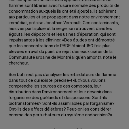
Les composés moléculaires appelés retardateurs de
flamme sont libérés avec l’usure normale des produits de
consommation auxquels ils ont été ajoutés. Ils adhèrent
aux particules et se propagent dans notre environnement
immédiat, précise Jonathan Verreault. Ces contaminants,
lessivés par la pluie et la neige, se retrouvent dans les
égouts, les dépotoirs et les usines d’épuration, qui sont
impuissantes à les éliminer. «Des études ont démontré
que les concentrations de PBDE étaient 150 fois plus
élevées en aval du point de rejet des eaux usées de la
Communauté urbaine de Montréal qu’en amont», note le
chercheur.
Son but n’est pas d’analyser les retardateurs de flamme
dans tout ce qui existe, précise-t-il. «Nous voulons
comprendre les sources de ces composés, leur
distribution dans l’environnement et leur devenir dans
l’organisme des goélands et des poissons. Sont-ils
biotransformés? Sont-ils assimilables par l’organisme?
Ont-ils des effets délétères? Peut-on les considérer
comme des perturbateurs du système endocrinien?»