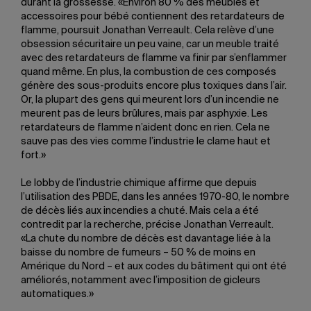
durant la grossesse. «Environ 80 % des meubles et
accessoires pour bébé contiennent des retardateurs de
flamme, poursuit Jonathan Verreault. Cela relève d’une
obsession sécuritaire un peu vaine, car un meuble traité
avec des retardateurs de flamme va finir par s’enflammer
quand même. En plus, la combustion de ces composés
génère des sous-produits encore plus toxiques dans l’air.
Or, la plupart des gens qui meurent lors d’un incendie ne
meurent pas de leurs brûlures, mais par asphyxie. Les
retardateurs de flamme n’aident donc en rien. Cela ne
sauve pas des vies comme l’industrie le clame haut et
fort.»
Le lobby de l’industrie chimique affirme que depuis
l’utilisation des PBDE, dans les années 1970-80, le nombre
de décès liés aux incendies a chuté. Mais cela a été
contredit par la recherche, précise Jonathan Verreault.
«La chute du nombre de décès est davantage liée à la
baisse du nombre de fumeurs – 50 % de moins en
Amérique du Nord – et aux codes du bâtiment qui ont été
améliorés, notamment avec l’imposition de gicleurs
automatiques.»