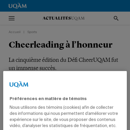
Accueil
|
Sports
Cheerleading à l’honneur
La cinquième édition du Défi CheerUQAM fut
un immense succès.
SPORTS
ÉTUDIANTS
Préférences en matière de témoins
Nous utilisons des témoins (cookies) afin de collecter
des informations qui nous permettent d’améliorer votre
expérience sur le site, de vous proposer des contenus
vidéo, d’analyser les statistiques de fréquentation, etc.
20 mars 2014 à 9 h 03