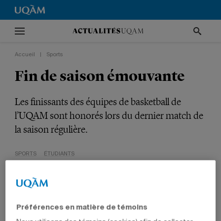
Accueil
|
Sports
Fin de saison émouvante
Les finissants des équipes de basketball de
l’UQAM sont honorés lors du dernier match de
la saison régulière.
SPORTS
ÉTUDIANTS
Préférences en matière de témoins