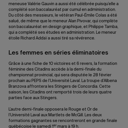
meneuse Valérie Gauvin a aussi été célébrée puisqu’elle a
complété son baccalauréat par cumul en administration.
Du côté des messieurs, le vétéran Paul-Émile Colas a été
salué, de même que le meneur Alan Pivovar, qui complète
son baccalauréat en design graphique, et Philippe Tamba,
qui a complété ses études en administration. Le meneur
étoile Richard Addaï a aussi tiré sa révérence.
Les femmes en séries éliminatoires
Grâce à une fiche de 10 victoires et 6 revers, la formation
féminine des Citadins accède à la demi-finale du
championnat provincial, qui sera disputée le 28 février
prochain au PEPS de l’Université Laval. La troupe d’Albena
Branzova affrontera les Stingers de Concordia. Cette
saison, les Citadins ont remporté trois de leurs quatre
parties face aux Stingers.
L’autre demi-finale opposera le Rouge et Or de
l’Université Laval aux Martlets de McGill. Les deux
formations gagnantes se rencontreront en grande finale
er
québécoise le samedi 1
mars à 19 h.