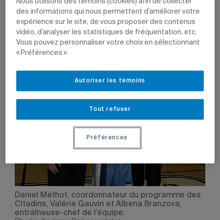
Nous utilisons des témoins (cookies) afin de collecter
24 février 2014 à 14 h 02
des informations qui nous permettent d’améliorer votre
Mis à jour le 17 septembre 2014 à 19 h 09
expérience sur le site, de vous proposer des contenus
vidéo, d’analyser les statistiques de fréquentation, etc.
Vous pouvez personnaliser votre choix en sélectionnant
« Préférences ».
Autoriser les témoins
Tout refuser
Préférences
Daniel Méthot, coordonnateur du programme des
Citadins, Valérie Gauvin et Albena Branzova,
entraîneuse-chef de l’équipe.