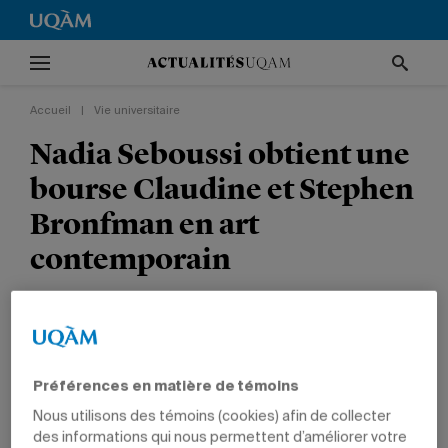
Accueil
|
Vie universitaire
Nadia Seboussi obtient une
bourse Claudine et Stephen
Bronfman en art
contemporain
VIE UNIVERSITAIRE
TÊTES D'AFFICHE
PRIX ET DISTINCTIONS
ARTS
DIPLÔMÉS
Préférences en matière de témoins
Nous utilisons des témoins (cookies) afin de collecter
des informations qui nous permettent d’améliorer votre