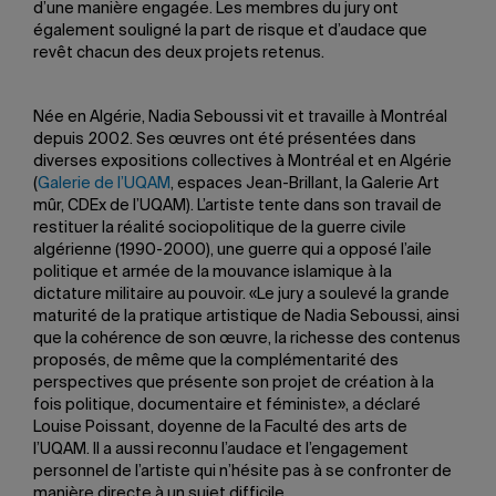
d’une manière engagée. Les membres du jury ont
également souligné la part de risque et d’audace que
revêt chacun des deux projets retenus.
Née en Algérie, Nadia Seboussi vit et travaille à Montréal
depuis 2002. Ses œuvres ont été présentées dans
diverses expositions collectives à Montréal et en Algérie
(
Galerie de l’UQAM
, espaces Jean-Brillant, la Galerie Art
mûr, CDEx de l’UQAM). L’artiste tente dans son travail de
restituer la réalité sociopolitique de la guerre civile
algérienne (1990-2000), une guerre qui a opposé l’aile
politique et armée de la mouvance islamique à la
dictature militaire au pouvoir. «Le jury a soulevé la grande
maturité de la pratique artistique de Nadia Seboussi, ainsi
que la cohérence de son œuvre, la richesse des contenus
proposés, de même que la complémentarité des
perspectives que présente son projet de création à la
fois politique, documentaire et féministe», a déclaré
Louise Poissant, doyenne de la Faculté des arts de
l’UQAM. Il a aussi reconnu l’audace et l’engagement
personnel de l’artiste qui n’hésite pas à se confronter de
manière directe à un sujet difficile.