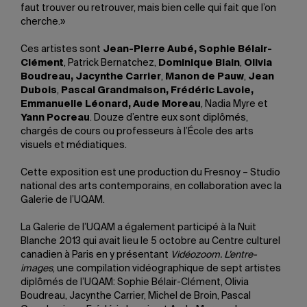
faut trouver ou retrouver, mais bien celle qui fait que l’on
cherche.»
Ces artistes sont
Jean-Pierre Aubé, Sophie Bélair-
Clément
, Patrick Bernatchez,
Dominique Blain
,
Olivia
Boudreau, Jacynthe Carrier
,
Manon de Pauw
,
Jean
Dubois
,
Pascal Grandmaison, Frédéric Lavoie,
Emmanuelle Léonard, Aude Moreau
, Nadia Myre et
Yann Pocreau
. Douze d’entre eux sont diplômés,
chargés de cours ou professeurs à l’École des arts
visuels et médiatiques.
Cette exposition est une production du Fresnoy – Studio
national des arts contemporains, en collaboration avec la
Galerie de l’UQAM.
La Galerie de l’UQAM a également participé à la Nuit
Blanche 2013 qui avait lieu le 5 octobre au Centre culturel
canadien à Paris en y présentant
Vidéozoom. L’entre-
images
, une compilation vidéographique de sept artistes
diplômés de l’UQAM: Sophie Bélair-Clément, Olivia
Boudreau, Jacynthe Carrier, Michel de Broin, Pascal