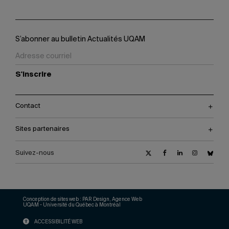
S’abonner au bulletin Actualités UQAM
S'inscrire
Contact
Sites partenaires
Suivez-nous
Conception de sites web :
PAR Design, Agence Web
UQAM - Université du Québec à Montréal
ACCESSIBILITÉ WEB