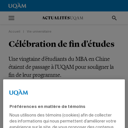
Accueil
|
Vie universitaire
Célébration de fin d’études
Une vingtaine d’étudiants du MBA en Chine
étaient de passage à l’UQAM pour souligner la
fin de leur programme.
VIE UNIVERSITAIRE
GESTION
ÉTUDIANTS
PROFESSEURS
CADRES
Préférences en matière de témoins
Nous utilisons des témoins (cookies) afin de collecter
des informations qui nous permettent d’améliorer votre
expérience sur le site, de vous proposer des contenus