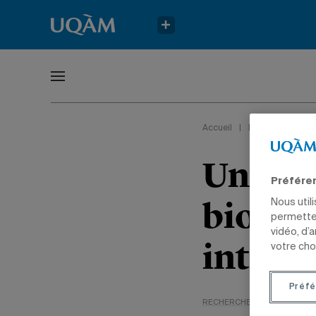
Accueil
|
Recherche
Un nou
Préfére
biodive
Nous util
permetten
vidéo, d’
intera
votre cho
Préfé
RECHERCHE
SCIENCES