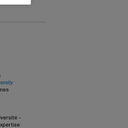
n
ersity
nnes
versité –
xpertise