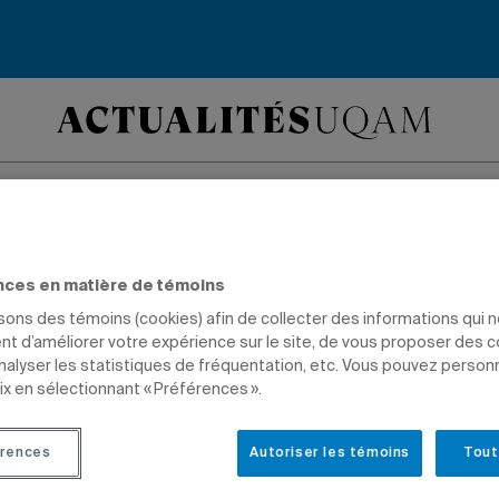
veau site web sur la
nces en matière de témoins
rsité veut favoriser 
isons des témoins (cookies) afin de collecter des informations qui 
t d’améliorer votre expérience sur le site, de vous proposer des 
analyser les statistiques de fréquentation, etc. Vous pouvez person
ctions entre cherch
ix en sélectionnant « Préférences ».
rences
Autoriser les témoins
Tout
PROFESSEURS