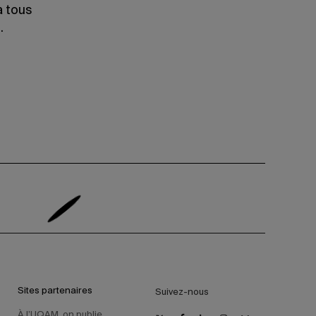
à tous
.
Sites partenaires
Suivez-nous
À l’UQAM, on publie