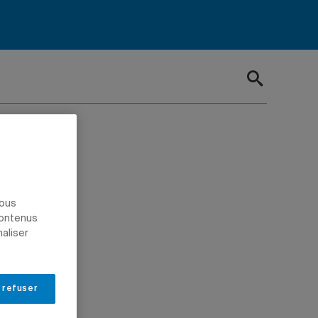
les
nous
contenus
naliser
eurs
 refuser