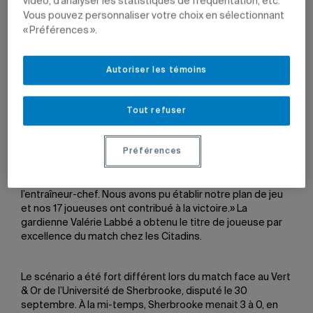
vidéo, d’analyser les statistiques de fréquentation, etc.
Vous pouvez personnaliser votre choix en sélectionnant
« Préférences ».
L’équipe féminine de soccer des Citadins a obtenu sa
Autoriser les témoins
première victoire de la saison face aux Gaiters de
l’Université Bishop’s, le 28 septembre dernier. La troupe
Tout refuser
d’Alexandre Da Rocha l’a emporté 1 à 0.
Préférences
C’est l’attaquante Lisa-Marie Pelletier qui a marqué
l’unique but du match sur un coup franc. «Nous avons
démontré des qualités qui ont fait la différence, a déclaré
l’entraîneur-chef. Nous avons pu établir notre plan de jeu
et nos 17 joueuses ont contribué à la victoire.» La
gardienne Valérie Labbé a obtenu le titre de joueuse par
excellence du match chez les Citadins.
Le scénario a été fort différent lors du match face au Vert
& Or de l’Université de Sherbrooke, disputé le 30
septembre. À la mi-temps, Sherbrooke menait 3 à 0, en