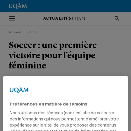
Accueil
|
Sports
Soccer : une première
victoire pour l’équipe
féminine
SPORTS
ÉTUDIANTS
Préférences en matière de témoins
Nous utilisons des témoins (cookies) afin de collecter
des informations qui nous permettent d’améliorer votre
expérience sur le site, de vous proposer des contenus
1 octobre 2012 à 13 h 10
Mis à jour le 17 septembre 2014 à 18 h 09