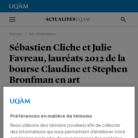
Accueil
|
Vie universitaire
Sébastien Cliche et Julie
Favreau, lauréats 2012 de la
bourse Claudine et Stephen
Bronfman en art
contemporain
VIE UNIVERSITAIRE
CULTURE
TÊTES D'AFFICHE
PRIX ET DISTINCTIONS
ARTS
ÉTUDIANTS
DIPLÔMÉS
Préférences en matière de témoins
Nous utilisons des témoins (cookies) afin de collecter
des informations qui nous permettent d’améliorer votre