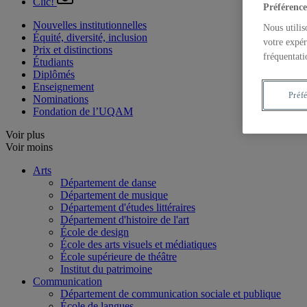
Clic!
Préférence
Nouvelles institutionnelles
Nous utilis
Équité, diversité, inclusion
votre expér
Prix et distinctions
fréquentati
Étudiants
Diplômés
Enseignement
Préf
Nominations
Fondation de l’UQAM
Voir plus
Voir moins
Arts
Département de danse
Département de musique
Département d'études littéraires
Département d'histoire de l'art
École de design
École des arts visuels et médiatiques
École supérieure de théâtre
Institut du patrimoine
Communication
Département de communication sociale et publique
École de langues