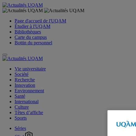
Page d'accueil de l'UQAM
Étudier à l'UQAM
Bibliothèques
Carte du campus
Bottin du personnel
Vie universitaire
Société
Recherche
Innovation
Environnement
Santé
International
Culture
Têtes d’affiche
Sports
Séries