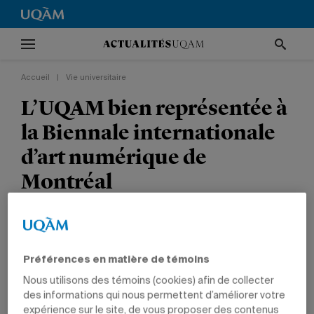
Accueil
|
Vie universitaire
L’UQAM bien représentée à
la Biennale internationale
d’art numérique de
Montréal
VIE UNIVERSITAIRE
ARTS
ÉTUDIANTS
PROFESSEURS
DIPLÔMÉS
Préférences en matière de témoins
Nous utilisons des témoins (cookies) afin de collecter
des informations qui nous permettent d’améliorer votre
expérience sur le site, de vous proposer des contenus