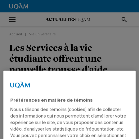
Accueil
|
Vie universitaire
Les Services à la vie
étudiante offrent une
nouvelle trousse d’aide
pour le trimestre
d’automne
Préférences en matière de témoins
VIE UNIVERSITAIRE
ÉTUDIANTS
Nous utilisons des témoins (cookies) afin de collecter
des informations qui nous permettent d’améliorer votre
expérience sur le site, de vous proposer des contenus
vidéo, d’analyser les statistiques de fréquentation, etc.
Vous pouvez personnaliser votre choix en sélectionnant