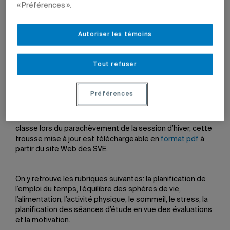
« Préférences ».
2 octobre 2012 à 10 h 10
Mis à jour le 17 septembre 2014 à 18 h 09
Autoriser les témoins
Tout refuser
Les Services à la vie étudiante (SVE) de l’UQAM ont
Préférences
préparé une nouvelle version de la
Trousse d’aide pour le
retour en classe
pour le trimestre d’automne écourté.
Créée au mois d’août dernier afin de faciliter le retour en
classe lors du parachèvement de la session d’hiver, cette
trousse mise à jour est téléchargeable en
format pdf
à
partir du site Web des SVE.
On y retrouve les rubriques suivantes: la planification de
l’emploi du temps, l’équilibre des sphères de vie,
l’alimentation, l’activité physique, le sommeil, le stress, la
planification des séances d’étude en vue des évaluations
et la motivation.