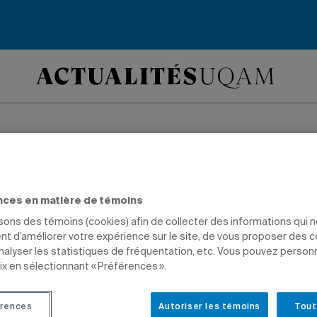
fesseur et dramatur
Tremblay honoré po
nces en matière de témoins
isons des témoins (cookies) afin de collecter des informations qui 
t d’améliorer votre expérience sur le site, de vous proposer des 
Cantate de guerre
analyser les statistiques de fréquentation, etc. Vous pouvez person
ix en sélectionnant « Préférences ».
EURS
DIPLÔMÉS
rences
Autoriser les témoins
Tout