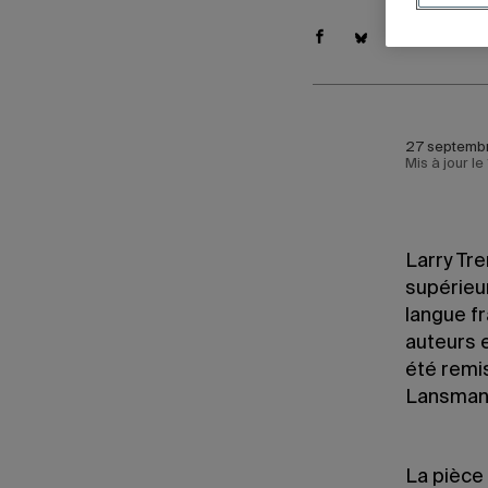
27 septembr
Mis à jour l
Larry Tre
supérieur
langue f
auteurs e
été remi
Lansman
La pièce 