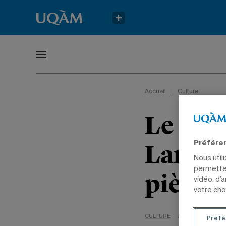
Accueil
|
Culture
Le pro
Larry 
Préfére
Nous util
permetten
pièce 
vidéo, d’
votre cho
CULTURE
ARTS
PROFESS
Préfé