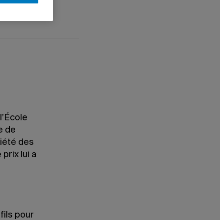
l’École
e de
ciété des
rix lui a
s
fils pour