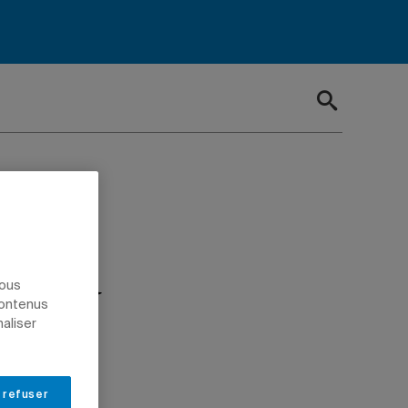
ge
ur sa
nous
contenus
naliser
 refuser