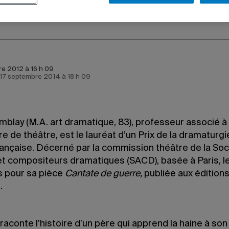
e 2012 à 16 h 09
e 17 septembre 2014 à 18 h 09
mblay (M.A. art dramatique, 83), professeur associé à 
e de théâtre, est le lauréat d’un Prix de la dramaturgi
rançaise. Décerné par la commission théâtre de la So
t compositeurs dramatiques (SACD), basée à Paris, le p
s pour sa pièce
Cantate de guerre,
publiée aux édition
.
raconte l’histoire d’un père qui apprend la haine à son 