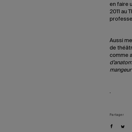
en faire 
2011 au T
professe
Aussi met
de théâtr
comme au
d’anatom
mangeur 
.
Partager