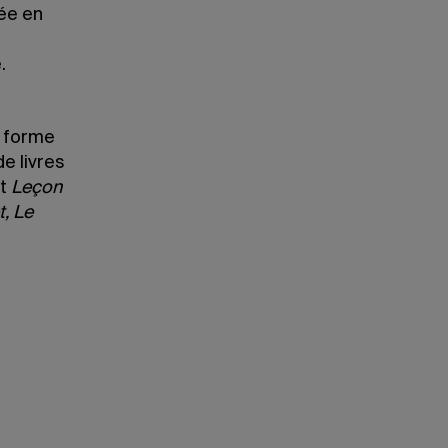
ée en
.
e forme
e livres
nt
L
eçon
t
, Le