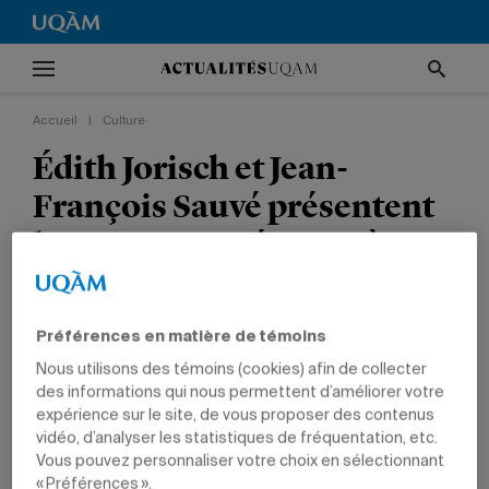
Accueil
|
Culture
Édith Jorisch et Jean-
François Sauvé présentent
leurs courts métrages à
Cannes
Préférences en matière de témoins
CULTURE
COMMUNICATION
ÉTUDIANTS
Nous utilisons des témoins (cookies) afin de collecter
des informations qui nous permettent d’améliorer votre
expérience sur le site, de vous proposer des contenus
vidéo, d’analyser les statistiques de fréquentation, etc.
Vous pouvez personnaliser votre choix en sélectionnant
« Préférences ».