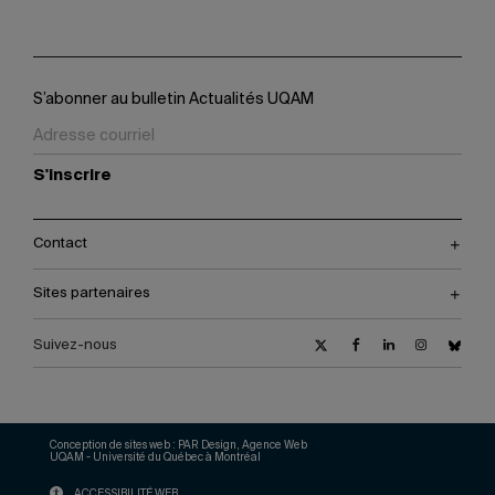
S’abonner au bulletin Actualités UQAM
S'inscrire
Contact
Sites partenaires
Suivez-nous
Conception de sites web :
PAR Design, Agence Web
UQAM - Université du Québec à Montréal
ACCESSIBILITÉ WEB