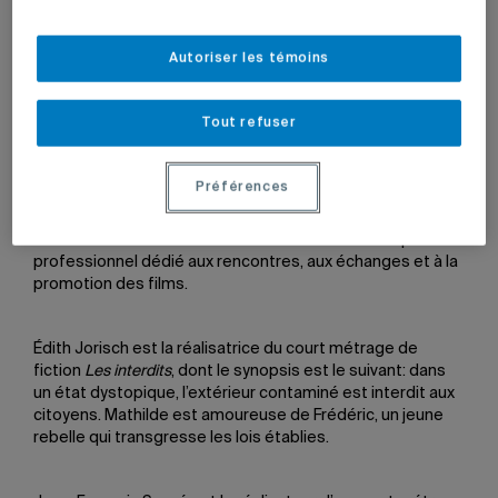
16 mai 2012 à 9 h 05
Mis à jour le 17 septembre 2014 à 18 h 09
Autoriser les témoins
Tout refuser
Les étudiants Édith Jorisch et Jean-François Sauvé, du
baccalauréat en communication (télévision), sont
Préférences
présentement à Cannes, où ils présentent chacun un
court métrage dans la cadre du Short Film Corner, qui a
lieu du 16 au 26 mai. Cet événement se veut un espace
professionnel dédié aux rencontres, aux échanges et à la
promotion des films.
Édith Jorisch est la réalisatrice du court métrage de
fiction
Les interdits
, dont le synopsis est le suivant: dans
un état dystopique, l’extérieur contaminé est interdit aux
citoyens. Mathilde est amoureuse de Frédéric, un jeune
rebelle qui transgresse les lois établies.