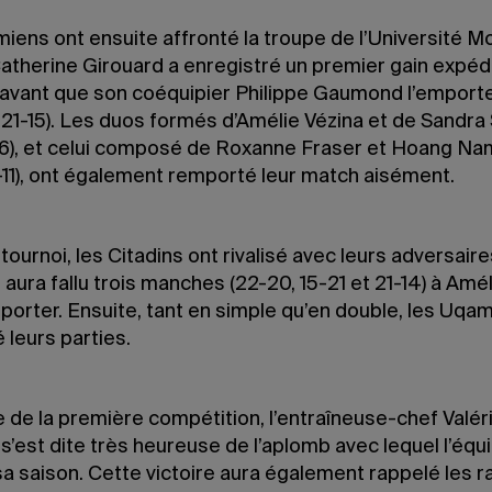
ens ont ensuite affronté la troupe de l’Université Mc
atherine Girouard a enregistré un premier gain expédit
, avant que son coéquipier Philippe Gaumond l’emporte 
 21-15). Les duos formés d’Amélie Vézina et de Sandra
21-6), et celui composé de Roxanne Fraser et Hoang N
1-11), ont également remporté leur match aisément.
 tournoi, les Citadins ont rivalisé avec leurs adversair
l aura fallu trois manches (22-20, 15-21 et 21-14) à Amé
porter. Ensuite, tant en simple qu’en double, les Uqa
 leurs parties.
e de la première compétition, l’entraîneuse-chef Valér
’est dite très heureuse de l’aplomb avec lequel l’équ
a saison. Cette victoire aura également rappelé les r