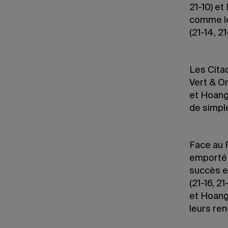
21-10) et
comme le
(21-14, 21
Les Cita
Vert & Or
et Hoang
de simple
Face au R
emporté 
succès e
(21-16, 21
et Hoang
leurs re