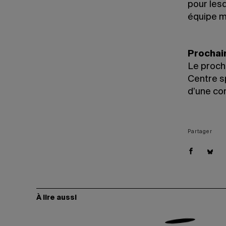
pour lesq
équipe m
Prochai
Le procha
Centre sp
d’une co
Partager
À lire aussi