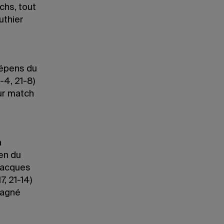
chs, tout
uthier
dépens du
-4, 21-8)
ur match
a
en du
-Jacques
7, 21-14)
gagné