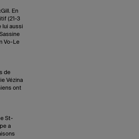
Gill. En
if (21-3
lui aussi
 Sassine
am Vo-Le
es de
lie Vézina
miens ont
ie St-
ipe a
aisons