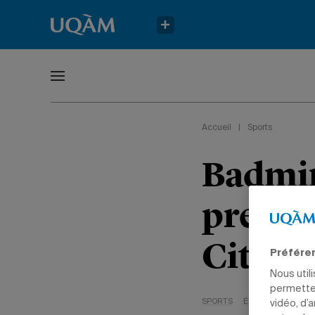
Accueil
|
Sports
Badmin
premiè
Citadi
Préfére
Nous util
permetten
SPORTS
ÉTUDIANTS
vidéo, d’