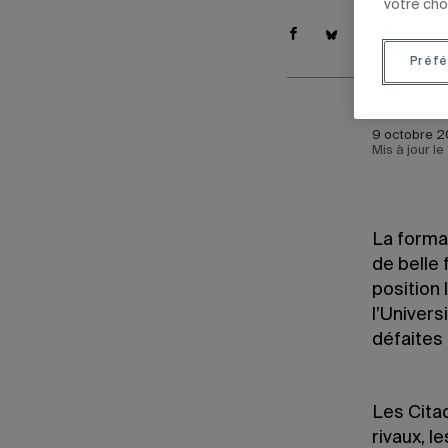
votre cho
Préfé
9 octobre 2
Mis à jour l
La forma
de belle 
position 
l’Univers
défaites 
Les Cita
rivaux, l