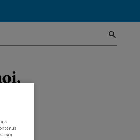
oi,
nous
contenus
naliser