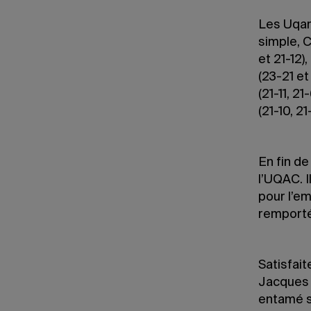
Les Uqami
simple, C
et 21-12)
(23-21 et
(21-11, 
(21-10, 2
En fin de
l’UQAC. I
pour l’em
remporté
Satisfait
Jacques s
entamé s