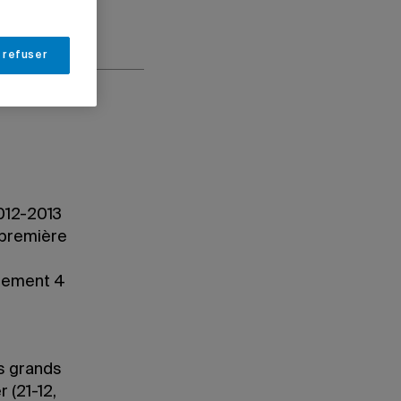
 refuser
012-2013
a première
ulement 4
us grands
er
(21-12,