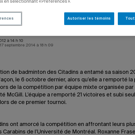
ix en sélectionnant « Préférences ».
rences
Autoriser les témoins
Tout
012 à 14 h 10
e 17 septembre 2014 à 18 h 09
tion de badminton des Citadins a entamé sa saison 2
façon, le 6 octobre dernier, alors qu’elle a remporté l
lors de la compétition par équipe mixte organisée par
ité McGill. L’équipe a remporté 21 victoires et subi se
lors de ce premier tournoi.
dins ont amorcé la compétition en affrontant leurs pl
es Carabins de l’Université de Montréal. Roxanne Fras