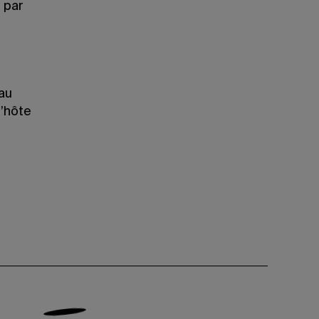
 par
 au
l’hôte