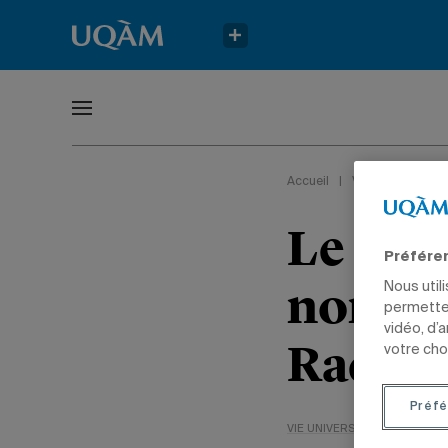
Accueil
|
Vie universitaire
Le dip
Préfére
nommé 
Nous util
permetten
vidéo, d’
Radio-
votre cho
Préfé
VIE UNIVERSITAIRE
NOMINA