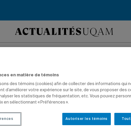
lômé Rémi Racine a 
nces en matière de témoins
président du C.A. 
isons des témoins (cookies) afin de collecter des informations qui 
t d’améliorer votre expérience sur le site, de vous proposer des 
analyser les statistiques de fréquentation, etc. Vous pouvez person
Canada / CBC
ix en sélectionnant « Préférences ».
rences
Autoriser les témoins
Tout
TIONS
GESTION
DIPLÔMÉS