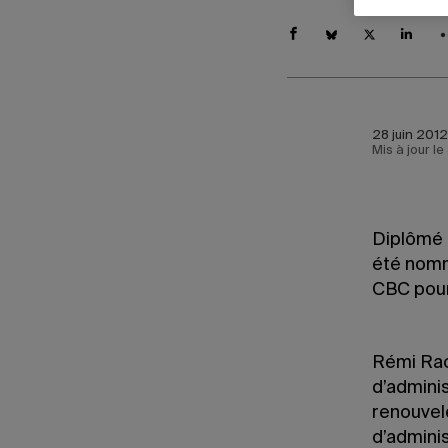
28 juin 2012
Mis à jour l
Diplômé 
été nomm
CBC pour
Rémi Rac
d’admini
renouvelé
d’adminis