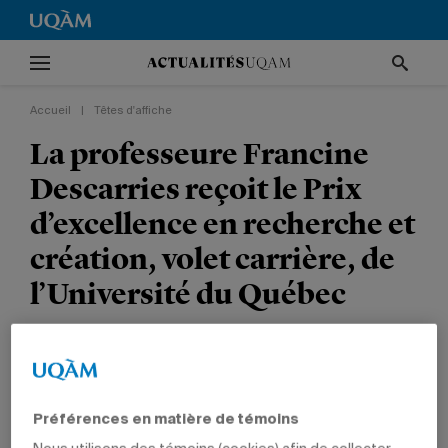
Accueil
|
Têtes d'affiche
La professeure Francine
Descarries reçoit le Prix
d’excellence en recherche et
création, volet carrière, de
l’Université du Québec
TÊTES D'AFFICHE
NON CLASSÉ
PRIX ET DISTINCTIONS
SCIENCES HUMAINES
PROFESSEURS
Préférences en matière de témoins