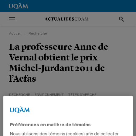
Accueil
|
Recherche
La professeure Anne de
Vernal obtient le prix
Michel-Jurdant 2011 de
l’Acfas
RECHERCHE
ENVIRONNEMENT
TÊTES D'AFFICHE
PRIX ET DISTINCTIONS
SCIENCES
PROFESSEURS
Préférences en matière de témoins
Nous utilisons des témoins (cookies) afin de collecter