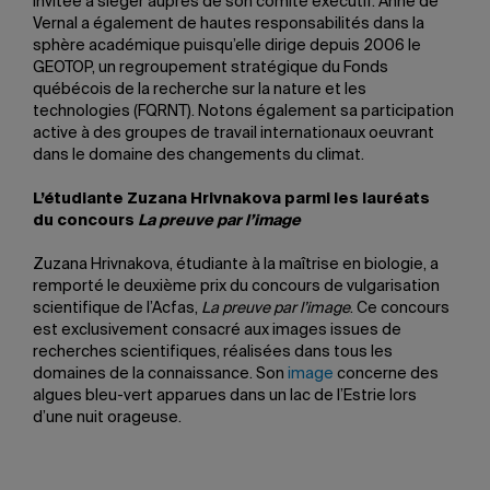
invitée à siéger auprès de son comité exécutif. Anne de
Vernal a également de hautes responsabilités dans la
sphère académique puisqu’elle dirige depuis 2006 le
GEOTOP, un regroupement stratégique du Fonds
québécois de la recherche sur la nature et les
technologies (FQRNT). Notons également sa participation
active à des groupes de travail internationaux oeuvrant
dans le domaine des changements du climat.
L’étudiante Zuzana Hrivnakova parmi les lauréats
du concours
La preuve par l’image
Zuzana Hrivnakova, étudiante à la maîtrise en biologie, a
remporté le deuxième prix du concours de vulgarisation
scientifique de l’Acfas,
La preuve par l’image
. Ce concours
est exclusivement consacré aux images issues de
recherches scientifiques, réalisées dans tous les
domaines de la connaissance. Son
image
concerne des
algues bleu-vert apparues dans un lac de l’Estrie lors
d’une nuit orageuse.