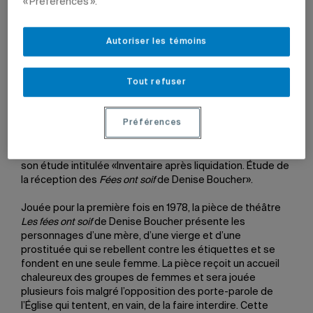
« Préférences ».
2 juin 2011 à 20 h 06
Mis à jour le 7 juin 2022 à 12 h 22
Autoriser les témoins
Tout refuser
Le professeur Yves Jubinville, de l’École supérieure de
Préférences
théâtre, a reçu le Prix Jean-Cléo Godin, décerné par la
Canadian Association for Theatre Research/Association
canadienne de la recherche théâtrale (CTR/ACRT) pour
son étude intitulée «Inventaire après liquidation. Étude de
la réception des
Fées ont soif
de Denise Boucher».
Jouée pour la première fois en 1978, la pièce de théâtre
Les fées ont soif
de Denise Boucher présente les
personnages d’une mère, d’une vierge et d’une
prostituée qui se rebellent contre les étiquettes et se
fondent en une seule femme. La pièce reçoit un accueil
chaleureux des groupes de femmes et sera jouée
plusieurs fois malgré l’opposition des porte-parole de
l’Église qui tentent, en vain, de la faire interdire. Cette