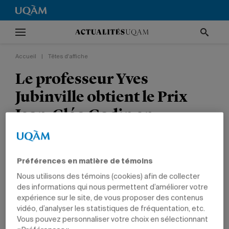
Accueil
|
Têtes d'affiche
Le professeur Yves
Jubinville obtient le Prix
Jean-Cléo Godin en
recherche théâtrale
TÊTES D'AFFICHE
NON CLASSÉ
PRIX ET DISTINCTIONS
ARTS
Préférences en matière de témoins
PROFESSEURS
Nous utilisons des témoins (cookies) afin de collecter
des informations qui nous permettent d’améliorer votre
expérience sur le site, de vous proposer des contenus
vidéo, d’analyser les statistiques de fréquentation, etc.
Vous pouvez personnaliser votre choix en sélectionnant