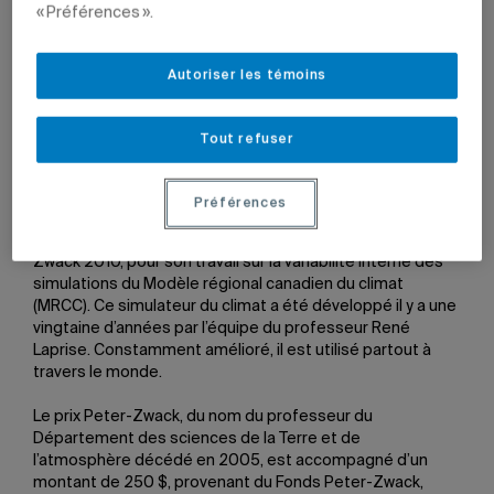
« Préférences ».
30 mars 2011 à 14 h 03
Mis à jour le 7 juin 2022 à 12 h 22
Autoriser les témoins
Tout refuser
Préférences
L’étudiant à la maîtrise en sciences de l’atmosphère,
Oumarou Nikiéma, a reçu, le 29 mars dernier, le prix Peter-
Zwack 2010, pour son travail sur la variabilité interne des
simulations du Modèle régional canadien du climat
(MRCC). Ce simulateur du climat a été développé il y a une
vingtaine d’années par l’équipe du professeur René
Laprise. Constamment amélioré, il est utilisé partout à
travers le monde.
Le prix Peter-Zwack, du nom du professeur du
Département des sciences de la Terre et de
l’atmosphère décédé en 2005, est accompagné d’un
montant de 250 $, provenant du Fonds Peter-Zwack,