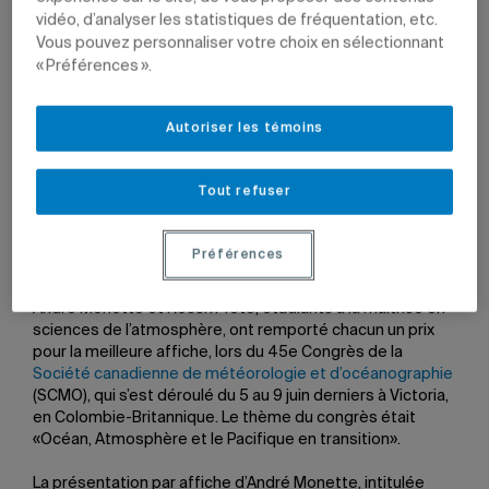
vidéo, d’analyser les statistiques de fréquentation, etc.
Vous pouvez personnaliser votre choix en sélectionnant
« Préférences ».
Autoriser les témoins
16 juin 2011 à 19 h 06
Mis à jour le 7 juin 2022 à 12 h 22
Tout refuser
Préférences
André Monette et Kossivi Tete, étudiants à la maîtrise en
sciences de l’atmosphère, ont remporté chacun un prix
pour la meilleure affiche, lors du 45e Congrès de la
Société canadienne de météorologie et d’océanographie
(SCMO), qui s’est déroulé du 5 au 9 juin derniers à Victoria,
en Colombie-Britannique. Le thème du congrès était
«Océan, Atmosphère et le Pacifique en transition».
La présentation par affiche d’André Monette, intitulée