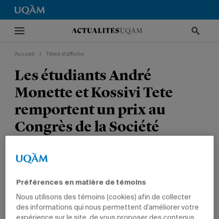
Accueil
|
Têtes d'affiche
Les étudiants André
Monette et Kossivi Tete
remportent un prix au
Congrès de la Société
canadienne de
météorologie et
d’océanographie
Préférences en matière de témoins
Nous utilisons des témoins (cookies) afin de collecter
TÊTES D'AFFICHE
NON CLASSÉ
PRIX ET DISTINCTIONS
des informations qui nous permettent d’améliorer votre
SCIENCES
expérience sur le site, de vous proposer des contenus