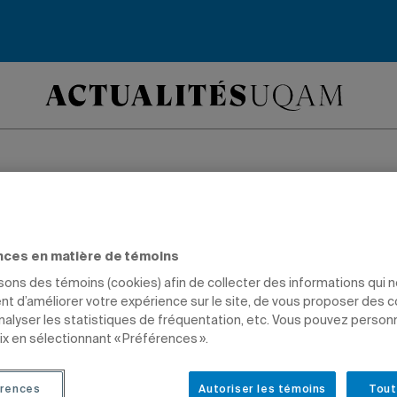
torant Sébastien R
te le concours
nces en matière de témoins
isons des témoins (cookies) afin de collecter des informations qui 
eurs auteurs de la r
t d’améliorer votre expérience sur le site, de vous proposer des 
analyser les statistiques de fréquentation, etc. Vous pouvez person
ix en sélectionnant « Préférences ».
SSÉ
PRIX ET DISTINCTIONS
ARTS
rences
Autoriser les témoins
Tout