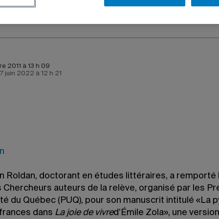
e 2011 à 13 h 09
 7 juin 2022 à 12 h 21
 Roldan, doctorant en études littéraires, a remporté 
 Chercheurs auteurs de la relève, organisé par les P
ité du Québec (PUQ), pour son manuscrit intitulé «La 
frances dans
La joie de vivre
d’Émile Zola»,
une versio