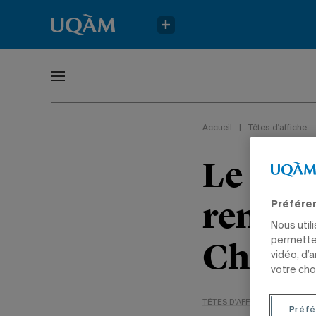
Accueil
|
Têtes d'affiche
Le doc
rempor
Préfére
Nous util
Cherch
permetten
vidéo, d’
votre cho
TÊTES D'AFFICHE
NON CLA
Préfé