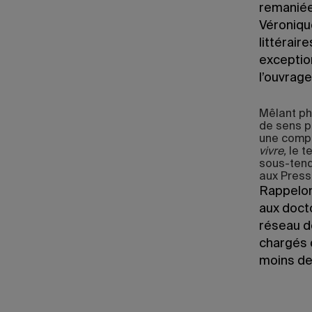
remaniée
Véroniqu
littérair
exception
l’ouvrage
Mêlant phi
de sens p
une compr
vivre,
le t
sous-tend
aux Press
Rappelon
aux doct
réseau de
chargés 
moins de 