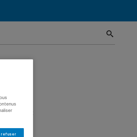
oldan
nous
elève
contenus
naliser
 refuser