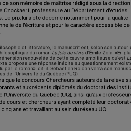
 de son mémoire de maîtrise rédigé sous la direction
e Cnockaert, professeure au Département d’études
es. Le prix lui a été décerné notamment pour la qualité
nelle de l’écriture et pour le caractère accessible de
.
losophie et littérature, le manuscrit est, selon son auteur,
hilosophique du roman
La joie de vivre
d’Émile Zola. «En plus
éhension renouvelée de cette œuvre ambitieuse qu’est
La
exte propose une réponse inédite au questionnement existe
u par le roman», dit-il. Sébastien Roldan verra son manuscr
es de l’Université du Québec (PUQ).
s que le concours Chercheurs auteurs de la relève s
orants et aux récents diplômés du doctorat des instit
 l’Université du Québec (UQ), ainsi qu’aux professeur
de cours et chercheurs ayant complété leur doctorat
cinq ans et travaillant au sein du réseau UQ.