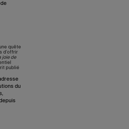
 de
 une quête
 d’offrir
 joie de
ntiel
it publié
’adresse
utions du
s,
 depuis