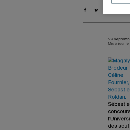
29 septembr
Mis à jour le
Sébastien
concours
l’Univers
des souf