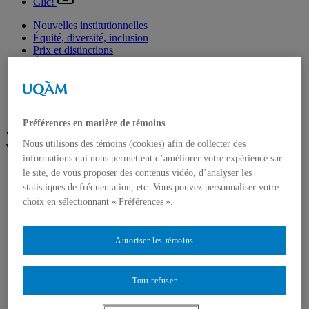
Clic!
Nouvelles institutionnelles
Équité, diversité, inclusion
Prix et distinctions
Étudiants
Diplômés
Enseignement
Nominations
Fondation de l’UQAM
Préférences en matière de témoins
Voir plus
Nous utilisons des témoins (cookies) afin de collecter des
Voir moins
informations qui nous permettent d’améliorer votre expérience sur
Arts
le site, de vous proposer des contenus vidéo, d’analyser les
Département de danse
statistiques de fréquentation, etc. Vous pouvez personnaliser votre
Département de musique
choix en sélectionnant « Préférences ».
Département d'études littéraires
Département d'histoire de l'art
École de design
Autoriser les témoins
École des arts visuels et médiatiques
École supérieure de théâtre
Institut du patrimoine
Tout refuser
Communication
Département de communication sociale et publique
École de langues