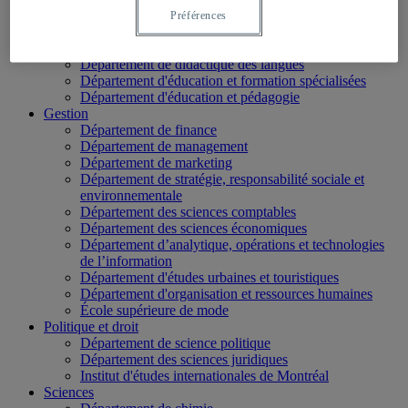
École des médias
Préférences
Éducation
Département de didactique
Département de didactique des langues
Département d'éducation et formation spécialisées
Département d'éducation et pédagogie
Gestion
Département de finance
Département de management
Département de marketing
Département de stratégie, responsabilité sociale et
environnementale
Département des sciences comptables
Département des sciences économiques
Département d’analytique, opérations et technologies
de l’information
Département d'études urbaines et touristiques
Département d'organisation et ressources humaines
École supérieure de mode
Politique et droit
Département de science politique
Département des sciences juridiques
Institut d'études internationales de Montréal
Sciences