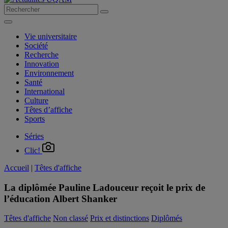
Vie universitaire
Société
Recherche
Innovation
Environnement
Santé
International
Culture
Têtes d’affiche
Sports
Séries
Clic!
Accueil
|
Têtes d'affiche
La diplômée Pauline Ladouceur reçoit le prix de
l’éducation Albert Shanker
Têtes d'affiche
Non classé
Prix et distinctions
Diplômés