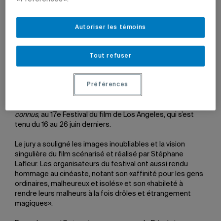
Autoriser les témoins
29 juin 2011 à 15 h 06
Mis à jour le 7 juin 2022 à 12 h 22
Tout refuser
Le diplômé Stéphane Lafleur (B.A. communication, 1999) a
Préférences
reçu le prix du Meilleur long métrage narratif (Narrative
Award) pour son deuxième long-métrage,
En terrains
connus
, au 17e Festival du film de Los Angeles, qui s’est
tenu du 16 au 26 juin derniers.
Le jury a souligné les images inoubliables et la vision
singulière du film scénarisé et réalisé par Stéphane
Lafleur. Les organisateurs du festival ont aussi rendu
hommage au cinéaste, notant son «affinité pour les gens
ordinaires, malheureux et isolés» et son «habileté à
rendre leurs malheurs à la fois drôles et étrangement
magiques».