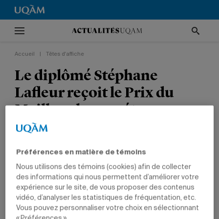
Accueil
|
Têtes d'affiche
Le diplômé Stéphane
Lafleur reçoit le Prix du
Meilleur long métrage
narratif au Festival du film
de Los Angeles
Préférences en matière de témoins
Nous utilisons des témoins (cookies) afin de collecter
TÊTES D'AFFICHE
NON CLASSÉ
PRIX ET DISTINCTIONS
des informations qui nous permettent d’améliorer votre
COMMUNICATION
expérience sur le site, de vous proposer des contenus
vidéo, d’analyser les statistiques de fréquentation, etc.
Vous pouvez personnaliser votre choix en sélectionnant
« Préférences ».