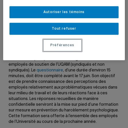
Autoriser les témoins
13 juin 2011 à 17 h 06
Mis à jour le 2 mai 2014 à 16 h 05
Tout refuser
Préférences
Le
Bureau d’intervention et de prévention en matière de
harcèlement
(BIPH) mène un sondage destiné aux
employés de soutien de l’UQAM (syndiqués et non
syndiqués). Le
questionnaire
, d’une durée d’environ 15
minutes, doit être complété avant le 17 juin. Son objectif
est de prendre connaissance des perceptions des
employés relativement aux problématiques vécues dans
leur milieu de travail et de leurs réactions face à ces
situations. Les réponses recueillies de manière
confidentielle serviront à la mise sur pied d’une formation
sur mesure en prévention du harcèlement psychologique.
Cette formation sera offerte à l’ensemble des employés
de l’Université au cours de la prochaine année.