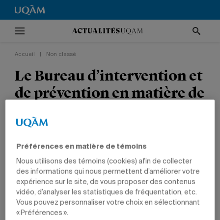
Accueil
|
Non classé
Le Bureau d’intervention et
de prévention en matière de
harcèlement mène un
sondage destiné au
personnel de soutien de
Préférences en matière de témoins
l’UQAM
Nous utilisons des témoins (cookies) afin de collecter
des informations qui nous permettent d’améliorer votre
expérience sur le site, de vous proposer des contenus
NON CLASSÉ
vidéo, d’analyser les statistiques de fréquentation, etc.
Vous pouvez personnaliser votre choix en sélectionnant
« Préférences ».