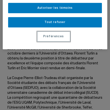
Autoriser les témoins
23 novembre 2010 à 5 h 11
Mis à jour le 7 juin 2022 à 12 h 28
Tout refuser
Préférences
Une délégation d’étudiants de l’ESG UQAM a fait bonne
figure lors de la quatrième édition de la Coupe Pierre-
Elliot-Trudeau d’art oratoire, qui s’est déroulée les 22 et 23
octobre derniers à l’Université d’Ottawa. Florent Turlin a
obtenu la deuxième position à titre de débatteur par
excellence et l’équipe composée des étudiants Florent
Turlin et Éric Morrier s’est rendue en demi-finale.
La Coupe Pierre-Elliot-Trudeau était organisée par la
Société étudiante des débats français de l’Université
d’Ottawa (SEDFUO), avec la collaboration de la Société
universitaire canadienne de débat intercollégial (SUCDI).
La compétition regroupait une quarantaine de débatteurs
de l’ESG UQAM, Polytechnique, l’Université de Laval,
l’Université McGill, l’Université de Sherbrooke, Telfer,