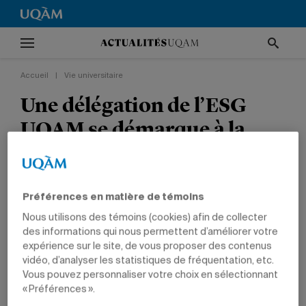
Accueil
|
Vie universitaire
Une délégation de l’ESG
UQAM se démarque à la
Coupe Pierre-Elliot-
Trudeau
Préférences en matière de témoins
VIE UNIVERSITAIRE
TÊTES D'AFFICHE
PRIX ET DISTINCTIONS
Nous utilisons des témoins (cookies) afin de collecter
GESTION
des informations qui nous permettent d’améliorer votre
expérience sur le site, de vous proposer des contenus
vidéo, d’analyser les statistiques de fréquentation, etc.
Vous pouvez personnaliser votre choix en sélectionnant
« Préférences ».