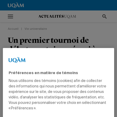
Accueil
|
Vie universitaire
Un premier tournoi de
débats oratoires réussi à
l’ESG UQAM
VIE UNIVERSITAIRE
GESTION
Préférences en matière de témoins
Nous utilisons des témoins (cookies) afin de collecter
des informations qui nous permettent d’améliorer votre
expérience sur le site, de vous proposer des contenus
vidéo, d’analyser les statistiques de fréquentation, etc.
Vous pouvez personnaliser votre choix en sélectionnant
« Préférences ».
11 février 2010 à 15 h 02
Mis à jour le 29 septembre 2010 à 15 h 09