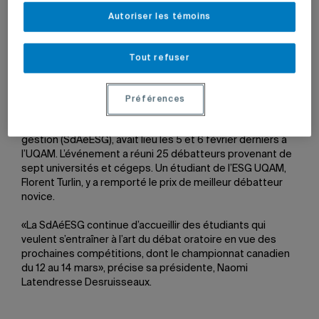
Autoriser les témoins
Tout refuser
La Coupe René-Lévesque, premier tournoi de débats
Préférences
oratoires organisé par la Société de débat de
l’Association étudiante de l’École des sciences de la
gestion (SdAéESG), avait lieu les 5 et 6 février derniers à
l’UQAM. L’événement a réuni 25 débatteurs provenant de
sept universités et cégeps. Un étudiant de l’ESG UQAM,
Florent Turlin, y a remporté le prix de meilleur débatteur
novice.
«La SdAéESG continue d’accueillir des étudiants qui
veulent s’entraîner à l’art du débat oratoire en vue des
prochaines compétitions, dont le championnat canadien
du 12 au 14 mars», précise sa présidente, Naomi
Latendresse Desruisseaux.