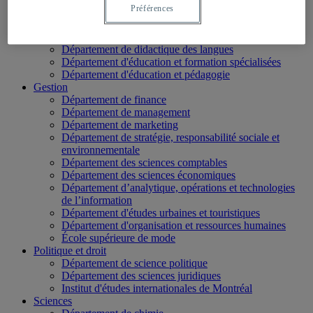
Préférences
École des médias
Éducation
Département de didactique
Département de didactique des langues
Département d'éducation et formation spécialisées
Département d'éducation et pédagogie
Gestion
Département de finance
Département de management
Département de marketing
Département de stratégie, responsabilité sociale et
environnementale
Département des sciences comptables
Département des sciences économiques
Département d’analytique, opérations et technologies
de l’information
Département d'études urbaines et touristiques
Département d'organisation et ressources humaines
École supérieure de mode
Politique et droit
Département de science politique
Département des sciences juridiques
Institut d'études internationales de Montréal
Sciences