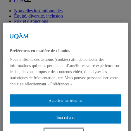
Clic!
Nouvelles institutionnelles
Équité, diversité, inclusion
Prix et distinctions
Étudiants
Diplômés
Enseignement
Nominations
Fondation de l’UQAM
Préférences en matière de témoins
Voir plus
Nous utilisons des témoins (cookies) afin de collecter des
Voir moins
informations qui nous permettent d’améliorer votre expérience sur
le site, de vous proposer des contenus vidéo, d’analyser les
Arts
Département de danse
statistiques de fréquentation, etc. Vous pouvez personnaliser votre
Département de musique
choix en sélectionnant « Préférences ».
Département d'études littéraires
Département d'histoire de l'art
École de design
Autoriser les témoins
École des arts visuels et médiatiques
École supérieure de théâtre
Institut du patrimoine
Tout refuser
Communication
Département de communication sociale et publique
École de langues