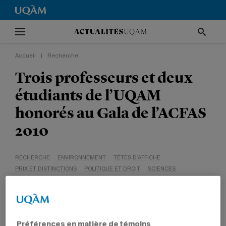
Accueil
|
Recherche
Trois professeurs et deux
étudiants de l’UQAM
honorés au Gala de l’ACFAS
2010
RECHERCHE
ENVIRONNEMENT
TÊTES D'AFFICHE
PRIX ET DISTINCTIONS
POLITIQUE ET DROIT
SCIENCES
SCIENCES HUMAINES
Préférences en matière de témoins