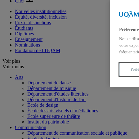
Clic!
Nouvelles institutionnelles
Équité, diversité, inclusion
Prix et distinctions
Étudiants
Préférence
Diplômés
Enseignement
Nous utilis
Nominations
votre expér
Fondation de l’UQAM
fréquentati
Voir plus
Voir moins
Préf
Arts
Département de danse
Département de musique
Département d'études littéraires
Département d'histoire de l'art
École de design
École des arts visuels et médiatiques
École supérieure de théâtre
Institut du patrimoine
Communication
Département de communication sociale et publique
École de langues