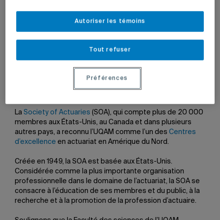
Autoriser les témoins
20 mai 2010 à 14 h 05
Mis à jour le 7 juin 2022 à 12 h 29
Tout refuser
Préférences
La
Society of Actuaries
(SOA), qui compte plus de 20 000
membres aux États-Unis, au Canada et dans plusieurs
autres pays, a reconnu l’UQAM comme l’un des
Centres
d’excellence
en actuariat en Amérique du Nord.
Créée en 1949, la SOA est basée aux États-Unis.
Considérée comme la plus importante organisation
professionnelle dans le domaine de l’actuariat, la SOA se
consacre à l’éducation de ses membres et du public, à la
recherche et à la promotion de la profession d’actuaire.