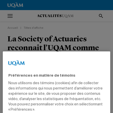
Accueil
|
Têtes d'affiche
La Society of Actuaries
reconnaît l’UQAM comme
Centre d’excellence en
actuariat en Amérique du
Nord
Préférences en matière de témoins
Nous utilisons des témoins (cookies) afin de collecter
TÊTES D'AFFICHE
NON CLASSÉ
PRIX ET DISTINCTIONS
des informations qui nous permettent d’améliorer votre
SCIENCES
expérience sur le site, de vous proposer des contenus
vidéo, d’analyser les statistiques de fréquentation, etc.
Vous pouvez personnaliser votre choix en sélectionnant
« Préférences ».