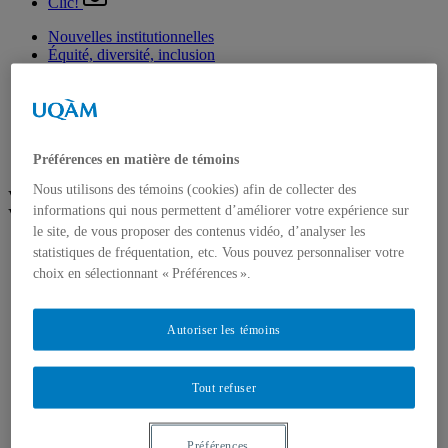
Clic!
Nouvelles institutionnelles
Équité, diversité, inclusion
Prix et distinctions
Étudiants
Diplômés
Enseignement
Nominations
Préférences en matière de témoins
Fondation de l’UQAM
Nous utilisons des témoins (cookies) afin de collecter des
Voir plus
informations qui nous permettent d’améliorer votre expérience sur
Voir moins
le site, de vous proposer des contenus vidéo, d’analyser les
Arts
statistiques de fréquentation, etc. Vous pouvez personnaliser votre
Département de danse
choix en sélectionnant « Préférences ».
Département de musique
Département d'études littéraires
Département d'histoire de l'art
Autoriser les témoins
École de design
École des arts visuels et médiatiques
École supérieure de théâtre
Tout refuser
Institut du patrimoine
Communication
Département de communication sociale et publique
École de langues
Préférences