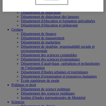
École des médias
Éducation
Département de didactique
Département de didactique des langues
Département d'éducation et formation spécialisées
Département d'éducation et pédagogie
Gestion
Département de finance
Département de management
Département de marketing
Département de stratégie, responsabilité sociale et
environnementale
Département des sciences comptables
Département des sciences économiques
Département d’analytique, opérations et technologies
de l’information
Département d'études urbaines et touristiques
Département d'organisation et ressources humaines
École supérieure de mode
Politique et droit
Département de science politique
Département des sciences juridiques
Institut d'études internationales de Montréal
Sciences