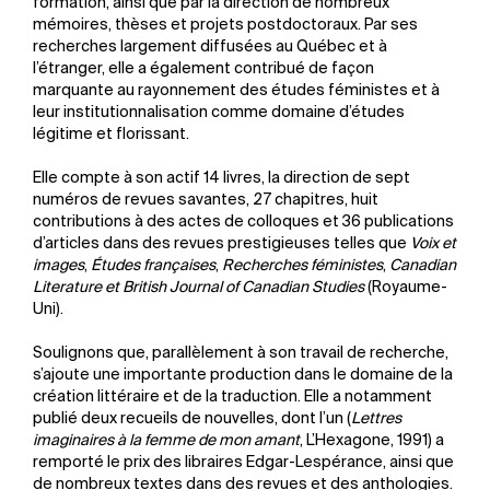
formation, ainsi que par la direction de nombreux
mémoires, thèses et projets postdoctoraux. Par ses
recherches largement diffusées au Québec et à
l’étranger, elle a également contribué de façon
marquante au rayonnement des études féministes et à
leur institutionnalisation comme domaine d’études
légitime et florissant.
Elle compte à son actif 14 livres, la direction de sept
numéros de revues savantes, 27 chapitres, huit
contributions à des actes de colloques et 36 publications
d’articles dans des revues prestigieuses telles que
Voix et
images
,
Études françaises
,
Recherches féministes
,
Canadian
Literature et British Journal of Canadian Studies
(Royaume-
Uni).
Soulignons que, parallèlement à son travail de recherche,
s’ajoute une importante production dans le domaine de la
création littéraire et de la traduction. Elle a notamment
publié deux recueils de nouvelles, dont l’un (
Lettres
imaginaires à la femme de mon amant
, L’Hexagone, 1991) a
remporté le prix des libraires Edgar-Lespérance, ainsi que
de nombreux textes dans des revues et des anthologies.