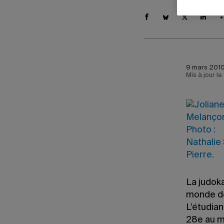
9 mars 2010
Mis à jour l
La judok
monde de 
L’étudian
28e au m