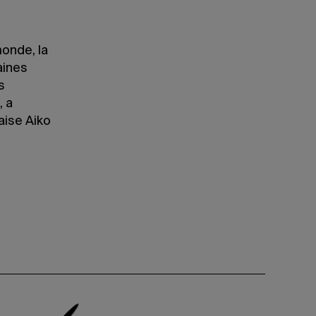
monde, la
aines
s
, a
aise Aiko