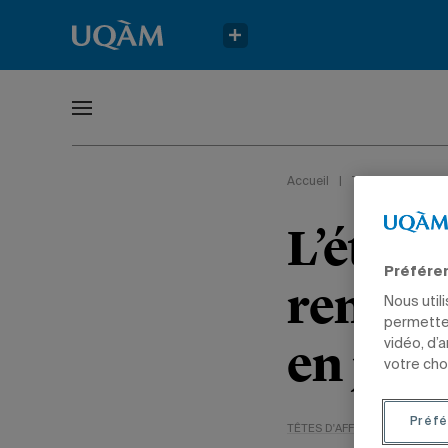
Accueil
|
Têtes d'affiche
L’étud
Préfére
rempor
Nous util
permetten
en jud
vidéo, d’
votre cho
Préfé
TÊTES D'AFFICHE
SPORTS