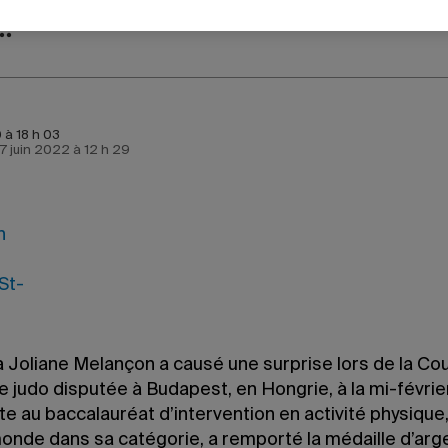
 à 18 h 03
e 7 juin 2022 à 12 h 29
a Joliane Melançon a causé une surprise lors de la Co
judo disputée à Budapest, en Hongrie, à la mi-février
te au baccalauréat d’intervention en activité physique
onde dans sa catégorie, a remporté la médaille d’arg