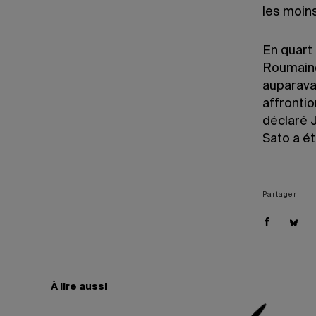
les moins
En quart 
Roumaine
auparavan
affrontio
déclaré 
Sato a é
Partager
À lire aussi