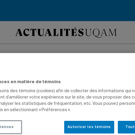
iante Joliane Melan
nces en matière de témoins
te une médaille d’a
isons des témoins (cookies) afin de collecter des informations qui 
t d’améliorer votre expérience sur le site, de vous proposer des 
o
analyser les statistiques de fréquentation, etc. Vous pouvez person
ix en sélectionnant « Préférences ».
rences
Autoriser les témoins
Tout
PRIX ET DISTINCTIONS