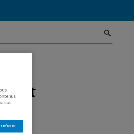
çon
rgent
nous
contenus
naliser
 refuser