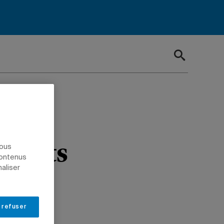
ns
onnats
nous
contenus
naliser
geon
 refuser