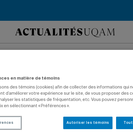
iante Émilie Heyma
nces en matière de témoins
te l’or aux champi
isons des témoins (cookies) afin de collecter des informations qui 
t d’améliorer votre expérience sur le site, de vous proposer des 
analyser les statistiques de fréquentation, etc. Vous pouvez person
aux senior de plon
ix en sélectionnant « Préférences ».
rences
Autoriser les témoins
Tout
PRIX ET DISTINCTIONS