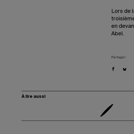
Lors de l
troisième
en devan
Abel.
Partager
À lire aussi