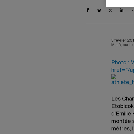
3 février 20
Mis à jour l
Photo : M
href=”/u
Les Cham
Etobicoke
d’Émilie
montée su
mètres, l