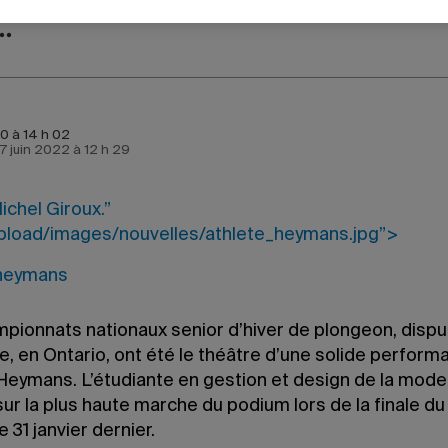
10 à 14 h 02
e 7 juin 2022 à 12 h 29
ichel Giroux.”
pload/images/nouvelles/athlete_heymans.jpg”>
pionnats nationaux senior d’hiver de plongeon, dispu
, en Ontario, ont été le théâtre d’une solide perform
 Heymans. L’étudiante en gestion et design de la mode
r la plus haute marche du podium lors de la finale du 
e 31 janvier dernier.