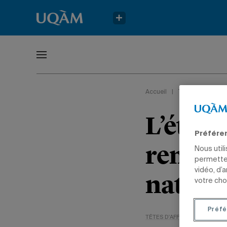
Accueil
|
Têtes d'affiche
L’étud
Préfére
rempor
Nous util
permetten
vidéo, d’
nation
votre cho
Préfé
TÊTES D'AFFICHE
SPORTS