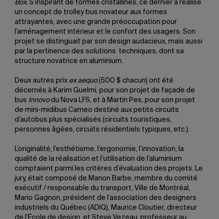
Box
. S’inspirant de formes cristallines, ce dernier a réalisé
un concept de trolley bus novateur aux formes
attrayantes, avec une grande préoccupation pour
l’aménagement intérieur et le confort des usagers. Son
projet se distinguait par son design audacieux, mais aussi
par la pertinence des solutions techniques, dont sa
structure novatrice en aluminium.
Deux autres prix
ex aequo
(500 $ chacun) ont été
décernés à Karim Guelmi, pour son projet de façade de
bus
Innovo
du Nova LFS, et à Martin Pes, pour son projet
de mini-midibus Cameo destiné aux petits circuits
d’autobus plus spécialisés (circuits touristiques,
personnes âgées, circuits résidentiels typiques, etc.).
L’originalité, l’esthétisme, l’ergonomie, l’innovation, la
qualité de la réalisation et l’utilisation de l’aluminium
comptaient parmi les critères d’évaluation des projets. Le
jury, était composé de Manon Barbe, membre du comité
exécutif / responsable du transport, Ville de Montréal,
Mario Gagnon, président de l’association des designers
industriels du Québec (ADIQ), Maurice Cloutier, directeur
de l’École de design, et Steve Vezeau, professeur au