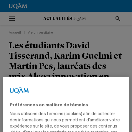
Accueil
|
Vie universitaire
Les étudiants David
Tisserand, Karim Guelmi et
Martin Pes, lauréats des
prix Alcoa innovation en
design de transport
VIE UNIVERSITAIRE
TÊTES D'AFFICHE
PRIX ET DISTINCTIONS
Préférences en matière de témoins
ARTS
DIPLÔMÉS
Nous utilisons des témoins (cookies) afin de collecter
des informations qui nous permettent d’améliorer votre
expérience sur le site, de vous proposer des contenus