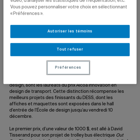
vidéo, d’analyser les statistiques de fréquentation, etc.
Vous pouvez personnaliser votre choix en sélectionnant
« Préférences ».
1 décembre 2010 à 15 h 12
Mis à jour le 7 juin 2022 à 12 h 28
Autoriser les témoins
Tout refuser
Préférences
David Tisserand, Karim Guelmi et Martin Pes, étudiants au
DESS en design d’équipements de transport de l’École de
design, sont les lauréats du prix Alcoa innovation en
design de transport. Cette distinction récompense les
meilleurs projets des finissants du DESS, dont les
affiches et maquettes sont exposées dans le hall
d’entrée de l’École de design jusqu’au vendredi 10
décembre.
Le premier prix, d’une valeur de 1000 $, est allé à David
Tisserand pour son projet de trolley bus électrique
Out